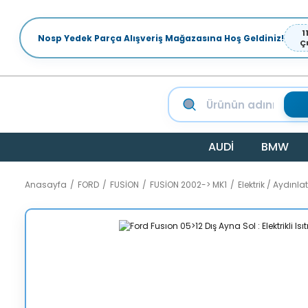
1
Nosp Yedek Parça Alışveriş Mağazasına Hoş Geldiniz!
Ç
AUDİ
BMW
Anasayfa
FORD
FUSİON
FUSİON 2002-> MK1
Elektrik / Aydın