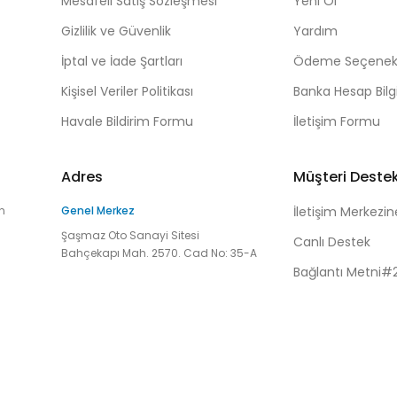
Mesafeli Satış Sözleşmesi
Yeni Ol
Gizlilik ve Güvenlik
Yardım
İptal ve İade Şartları
Ödeme Seçenekl
Kişisel Veriler Politikası
Banka Hesap Bilgi
Havale Bildirim Formu
İletişim Formu
Adres
Müşteri Deste
n
Genel Merkez
İletişim Merkezin
Şaşmaz Oto Sanayi Sitesi
Canlı Destek
Bahçekapı Mah. 2570. Cad No: 35-A
Bağlantı Metni#