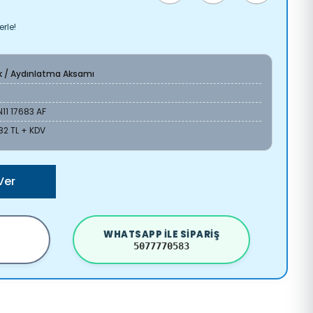
erle!
ik / Aydınlatma Aksamı
11 17683 AF
82 TL + KDV
Ver
WHATSAPP ILE SIPARIŞ
5077770583