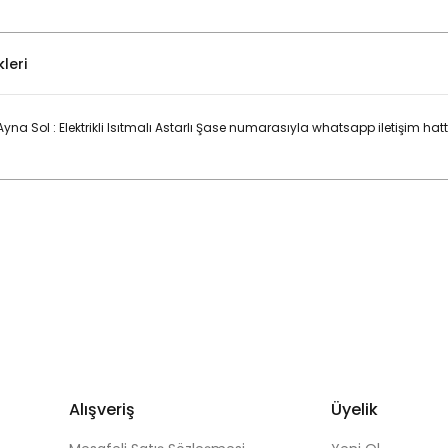
leri
yna Sol : Elektrikli Isıtmalı Astarlı Şase numarasıyla whatsapp iletişim ha
Bu ürüne ilk yorumu siz yapın!
Yorum Yaz
Alışveriş
Üyelik