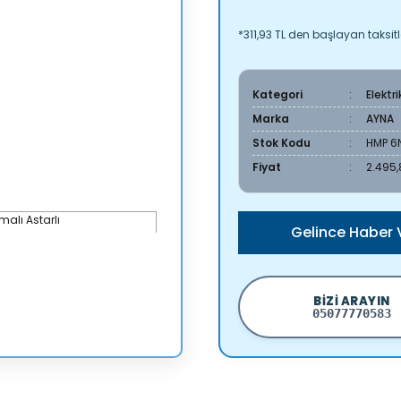
*311,93 TL den başlayan taksitl
Kategori
Elektr
Marka
AYNA
Stok Kodu
HMP 6N
Fiyat
2.495,
Gelince Haber 
BIZI ARAYIN
05077770583