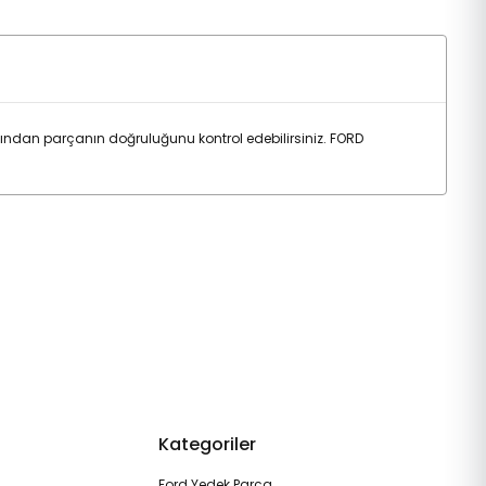
ttından parçanın doğruluğunu kontrol edebilirsiniz. FORD
Kategoriler
Ford Yedek Parça