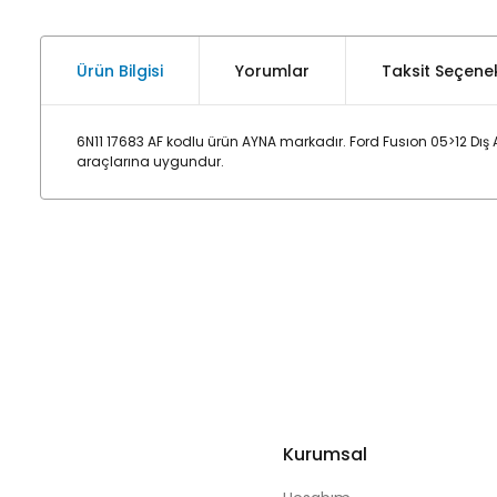
Ürün Bilgisi
Yorumlar
Taksit Seçenek
6N11 17683 AF kodlu ürün AYNA markadır. Ford Fusıon 05>12 Dış A
araçlarına uygundur.
Kurumsal