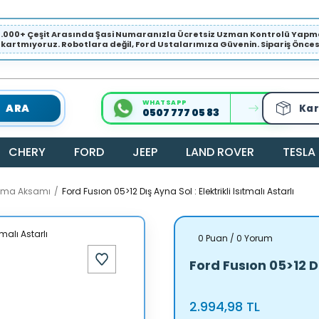
1.000+ Çeşit Arasında Şasi Numaranızla Ücretsiz Uzman Kontrolü Ya
ıkartmıyoruz. Robotlara değil, Ford Ustalarımıza Güvenin. Sipariş Öncesi 
WHATSAPP
ARA
Kar
0507 777 05 83
CHERY
FORD
JEEP
LAND ROVER
TESLA
latma Aksamı
Ford Fusıon 05>12 Dış Ayna Sol : Elektrikli Isıtmalı Astarlı
0 Puan / 0 Yorum
Ford Fusıon 05>12 Dış
2.994,98 TL