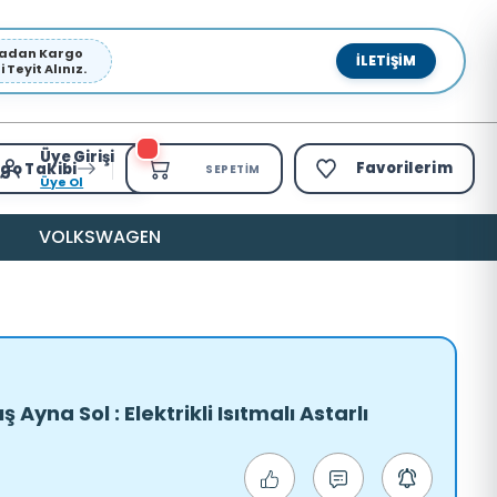
pmadan Kargo
İLETIŞIM
Teyit Alınız.
Üye Girişi
Favorilerim
go Takibi
SEPETIM
Üye Ol
VOLKSWAGEN
 Ayna Sol : Elektrikli Isıtmalı Astarlı