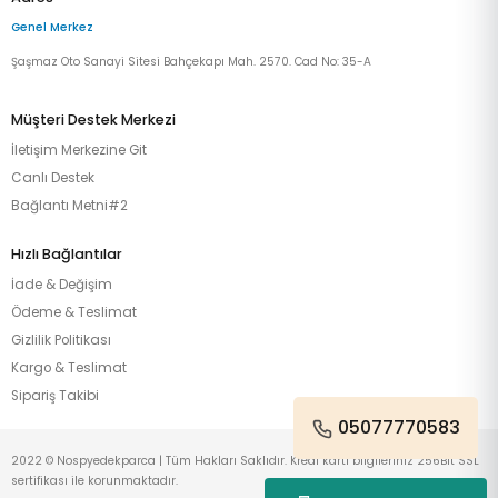
Genel Merkez
Şaşmaz Oto Sanayi Sitesi Bahçekapı Mah. 2570. Cad No: 35-A
Müşteri Destek Merkezi
İletişim Merkezine Git
Canlı Destek
Bağlantı Metni#2
Hızlı Bağlantılar
İade & Değişim
Ödeme & Teslimat
Gizlilik Politikası
Kargo & Teslimat
Sipariş Takibi
05077770583
2022 © Nospyedekparca | Tüm Hakları Saklıdır. Kredi kartı bilgileriniz 256Bit SSL
sertifikası ile korunmaktadır.