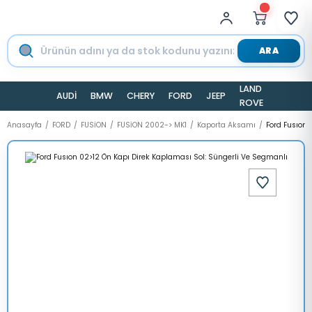
ARA
LAND
AUDİ
BMW
CHERY
FORD
JEEP
TESLA
ROVER
Anasayfa
FORD
FUSİON
FUSİON 2002-> MK1
Kaporta Aksamı
Ford Fusıon 