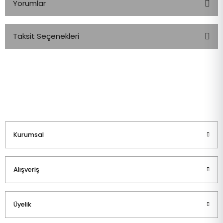
Yorumlar
Taksit Seçenekleri
Bu ürüne ilk yorumu siz yapın!
Yorum Yaz
Kurumsal
Alışveriş
Üyelik