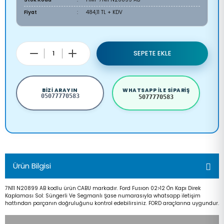
Fiyat
484,11 TL + KDV
SEPETE EKLE
BIZI ARAYIN
WHATSAPP ILE SIPARIŞ
05077770583
5077770583
Ürün Bilgisi
7N11 N20899 AB kodlu ürün CABU markadır. Ford Fusıon 02>12 Ön Kapı Direk
Kaplaması Sol: Süngerli Ve Segmanlı Şase numarasıyla whatsapp iletişim
hattından parçanın doğruluğunu kontrol edebilirsiniz. FORD araçlarına uygundur.