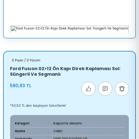
0 Puan / 0 Yorum
Ford Fusıon 02>12 Ön Kapı Direk Kaplaması Sol:
Süngerli Ve Segmanlı
580,93 TL
*60,50 TL den başlayan taksitlerle!
Kategori
Kaporta Aksamı
Marka
CABU
Stok Kodu
HMP 7N11 N20899 AB