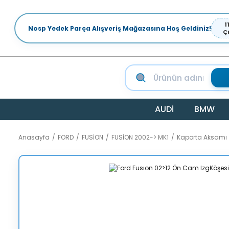
1
Nosp Yedek Parça Alışveriş Mağazasına Hoş Geldiniz!
Ç
AUDİ
BMW
Anasayfa
FORD
FUSİON
FUSİON 2002-> MK1
Kaporta Aksamı