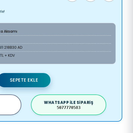
le!
ta Aksamı
11 218B30 AD
 TL + KDV
SEPETE EKLE
WHATSAPP ILE SIPARIŞ
5077770583