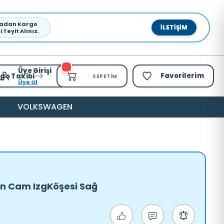
pmadan Kargo
İLETIŞIM
Teyit Alınız.
Üye Girişi
Favorilerim
go Takibi
SEPETIM
Üye Ol
VOLKSWAGEN
Ön Cam IzgKöşesi Sağ