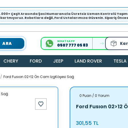
1.000+ Çeşit Arasında Şasi Numaranızla Ücretsiz Uzman Kontrolü Ya
ıkartmıyoruz. Robotlara değil, Ford Ustalarımıza Güvenin. Sipariş Öncesi 
WHATSAPP
ARA
Kar
0507 777 05 83
CHERY
FORD
JEEP
LAND ROVER
TESLA
Ford Fusıon 02>12 Ön Cam IzgKöşesi Sağ
0 Puan / 0 Yorum
Ford Fusıon 02>12 
301,55 TL