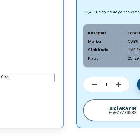
*31,41 TL den başlayan taksitler
Kategori
Kapor
Marka
CABU
Stok Kodu
HMP 2N
Fiyat
251,29
BIZI ARAYIN
05077770583