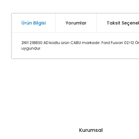
Ürün Bilgisi
Yorumlar
Taksit Seçenek
2N11 218B30 AD kodlu ürün CABU markadır. Ford Fusıon 02>12 
uygundur.
Kurumsal