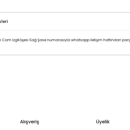
leri
Ön Cam IzgKöşesi Sağ Şase numarasıyla whatsapp iletişim hattından parça
Bu ürüne ilk yorumu siz yapın!
Yorum Yaz
Alışveriş
Üyelik