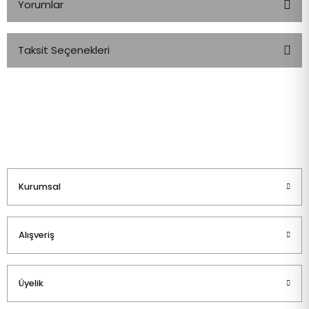
Yorumlar
Taksit Seçenekleri
Bu ürüne ilk yorumu siz yapın!
Yorum Yaz
Kurumsal
Alışveriş
Üyelik