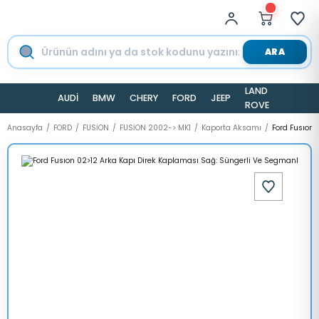
ARA
LAND
AUDİ
BMW
CHERY
FORD
JEEP
TESLA
ROVER
Anasayfa
FORD
FUSİON
FUSİON 2002-> MK1
Kaporta Aksamı
Ford Fusıon 