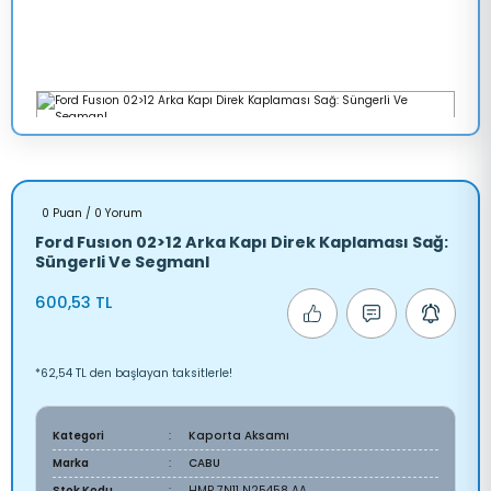
0 Puan / 0 Yorum
Ford Fusıon 02>12 Arka Kapı Direk Kaplaması Sağ:
Süngerli Ve Segmanl
600,53 TL
*62,54 TL den başlayan taksitlerle!
Kategori
Kaporta Aksamı
Marka
CABU
Stok Kodu
HMP 7N11 N25458 AA