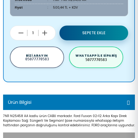
Fiyat
500,44 TL + KDV
SEPETE EKLE
BIZI ARAYIN
WHATSAPP ILE SIPARIŞ
05077770583
5077770583
Ürün Bilgisi
7N11 N25458 AA kodlu ürün CABU markadır. Ford Fusıon 02>12 Arka Kapı Direk
Kaplaması Sağ: Süngerli Ve Segmanl Şase numarasıyla whatsapp iletişim
hattından parçanın doğruluğunu kontrol edebilirsiniz. FORD araçlarına uygundur.