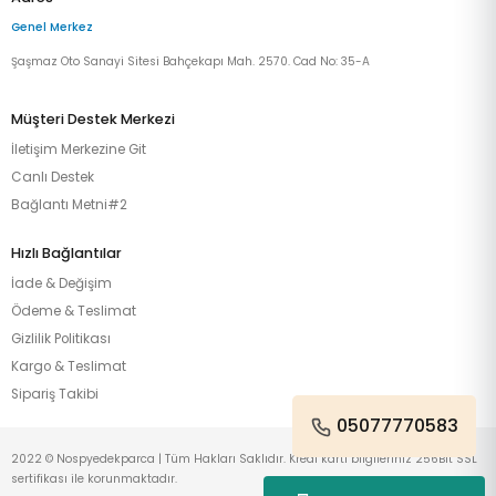
Genel Merkez
Şaşmaz Oto Sanayi Sitesi Bahçekapı Mah. 2570. Cad No: 35-A
Müşteri Destek Merkezi
İletişim Merkezine Git
Canlı Destek
Bağlantı Metni#2
Hızlı Bağlantılar
İade & Değişim
Ödeme & Teslimat
Gizlilik Politikası
Kargo & Teslimat
Sipariş Takibi
05077770583
2022 © Nospyedekparca | Tüm Hakları Saklıdır. Kredi kartı bilgileriniz 256Bit SSL
sertifikası ile korunmaktadır.