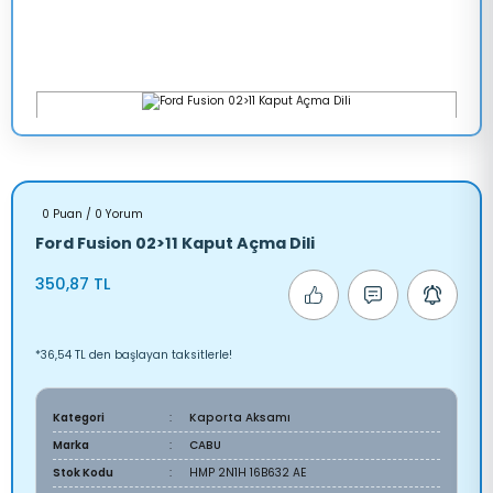
0 Puan / 0 Yorum
Ford Fusion 02>11 Kaput Açma Dili
350,87 TL
*36,54 TL den başlayan taksitlerle!
Kategori
Kaporta Aksamı
Marka
CABU
Stok Kodu
HMP 2N1H 16B632 AE