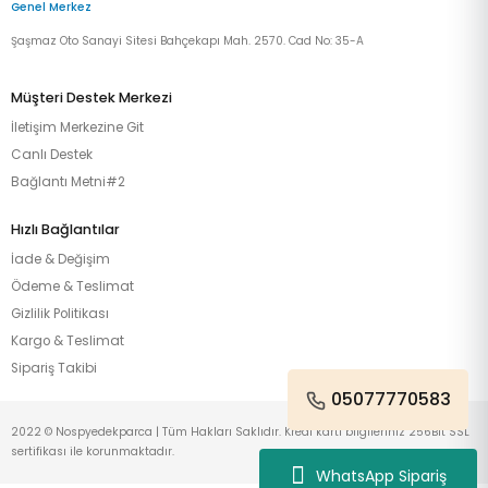
Genel Merkez
Şaşmaz Oto Sanayi Sitesi Bahçekapı Mah. 2570. Cad No: 35-A
Müşteri Destek Merkezi
İletişim Merkezine Git
Canlı Destek
Bağlantı Metni#2
Hızlı Bağlantılar
İade & Değişim
Ödeme & Teslimat
Gizlilik Politikası
Kargo & Teslimat
Sipariş Takibi
05077770583
2022 © Nospyedekparca | Tüm Hakları Saklıdır. Kredi kartı bilgileriniz 256Bit SSL
sertifikası ile korunmaktadır.
WhatsApp Sipariş