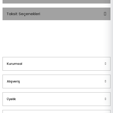
Taksit Seçenekleri
Bu ürüne ilk yorumu siz yapın!
Yorum Yaz
Kurumsal
Alışveriş
Üyelik