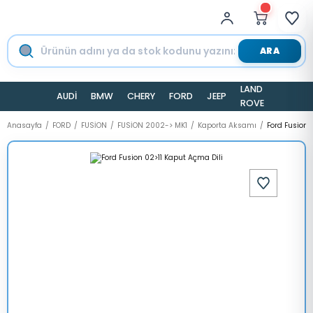
ARA
LAND
AUDİ
BMW
CHERY
FORD
JEEP
TESLA
ROVER
Anasayfa
FORD
FUSİON
FUSİON 2002-> MK1
Kaporta Aksamı
Ford Fusion 