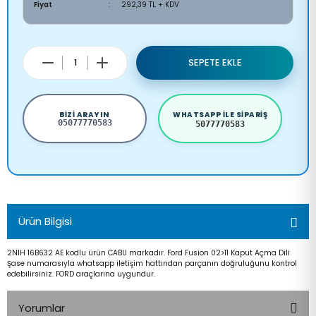
Fiyat
292,39 TL + KDV
SEPETE EKLE
BIZI ARAYIN
WHATSAPP ILE SIPARIŞ
05077770583
5077770583
Ürün Bilgisi
2N1H 16B632 AE kodlu ürün CABU markadır. Ford Fusion 02>11 Kaput Açma Dili
Şase numarasıyla whatsapp iletişim hattından parçanın doğruluğunu kontrol
edebilirsiniz. FORD araçlarına uygundur.
Yorumlar