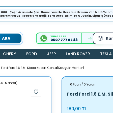
1.000+ Çeşit Arasında Şasi Numaranızla Ücretsiz Uzman Kontrolü Ya
ıkartmıyoruz. Robotlara değil, Ford Ustalarımıza Güvenin. Sipariş Öncesi 
WHATSAPP
ARA
Kar
0507 777 05 83
CHERY
FORD
JEEP
LAND ROVER
TESLA
Ford Ford 1.6 E.M. Sibop Kapak Conta(Kauçuk-Mantar)
0 Puan / 0 Yorum
Ford Ford 1.6 E.M
180,00 TL