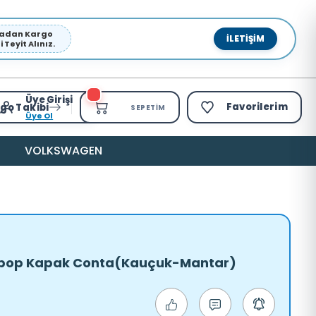
pmadan Kargo
İLETIŞIM
Teyit Alınız.
Üye Girişi
Favorilerim
go Takibi
SEPETIM
Üye Ol
VOLKSWAGEN
. Sibop Kapak Conta(Kauçuk-Mantar)