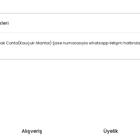
leri
p Kapak Conta(Kauçuk-Mantar) Şase numarasıyla whatsapp iletişim hattında
Bu ürüne ilk yorumu siz yapın!
Yorum Yaz
Alışveriş
Üyelik