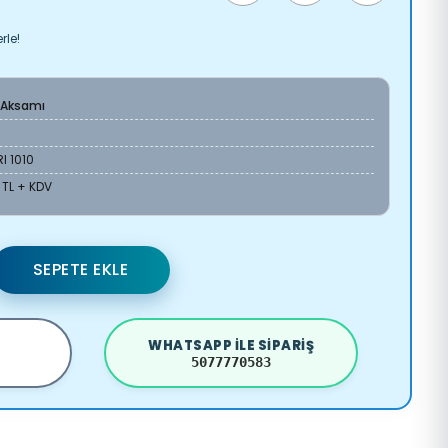
rle!
 Aksamı
I 1010
 TL + KDV
SEPETE EKLE
WHATSAPP ILE SIPARIŞ
5077770583