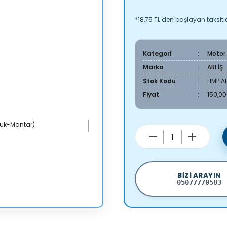
*18,75 TL den başlayan taksitle
Kategori
Motor
Marka
ARI İŞ
Stok Kodu
HMP AR
Fiyat
150,00
BIZI ARAYIN
05077770583