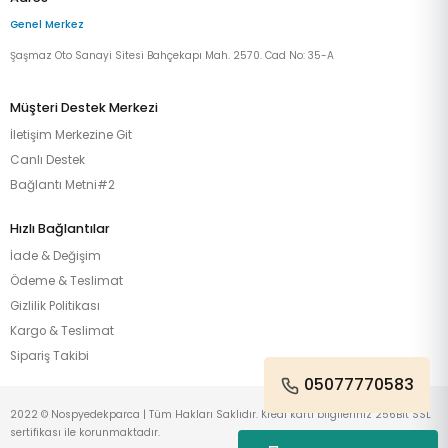
Genel Merkez
Şaşmaz Oto Sanayi Sitesi Bahçekapı Mah. 2570. Cad No: 35-A
Müşteri Destek Merkezi
İletişim Merkezine Git
Canlı Destek
Bağlantı Metni#2
Hızlı Bağlantılar
İade & Değişim
Ödeme & Teslimat
Gizlilik Politikası
Kargo & Teslimat
Sipariş Takibi
05077770583
2022 © Nospyedekparca | Tüm Hakları Saklıdır. Kredi kartı bilgileriniz 256Bit SSL
sertifikası ile korunmaktadır.