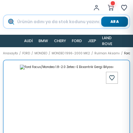
ARA
LAND
AUDİ
BMW
CHERY
FORD
JEEP
TESLA
ROVER
Anasayfa
FORD
MONDEO
MONDEO 1996-2000 MK2
Rulman Aksamı
Ford 