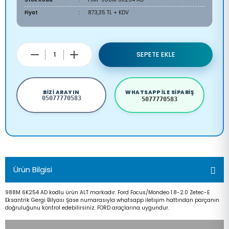
Fiyat
873,35 TL + KDV
SEPETE EKLE
BIZI ARAYIN
WHATSAPP ILE SIPARIŞ
05077770583
5077770583
Ürün Bilgisi
988M 6K254 AD kodlu ürün ALT markadır. Ford Focus/Mondeo 1.8-2.0 Zetec-E
Eksantrik Gergi Bilyası Şase numarasıyla whatsapp iletişim hattından parçanın
doğruluğunu kontrol edebilirsiniz. FORD araçlarına uygundur.