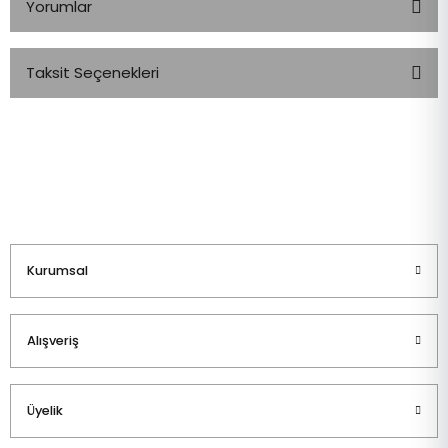
Yorumlar
Taksit Seçenekleri
Bu ürüne ilk yorumu siz yapın!
Yorum Yaz
Kurumsal
Alışveriş
Üyelik