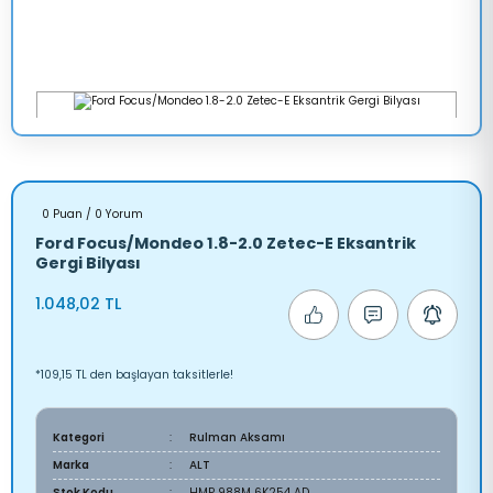
0 Puan / 0 Yorum
Ford Focus/Mondeo 1.8-2.0 Zetec-E Eksantrik
Gergi Bilyası
1.048,02 TL
*109,15 TL den başlayan taksitlerle!
Kategori
Rulman Aksamı
Marka
ALT
Stok Kodu
HMP 988M 6K254 AD