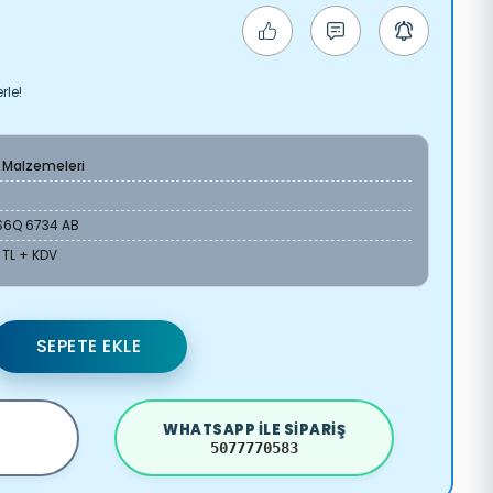
rle!
 Malzemeleri
S6Q 6734 AB
 TL + KDV
SEPETE EKLE
WHATSAPP ILE SIPARIŞ
5077770583