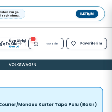
pmadan Kargo
İLETIŞIM
Teyit Alınız.
Üye Girişi
Favorilerim
go Takibi
SEPETIM
Üye Ol
VOLKSWAGEN
Courıer/Mondeo Karter Tapa Pulu (Bakır)