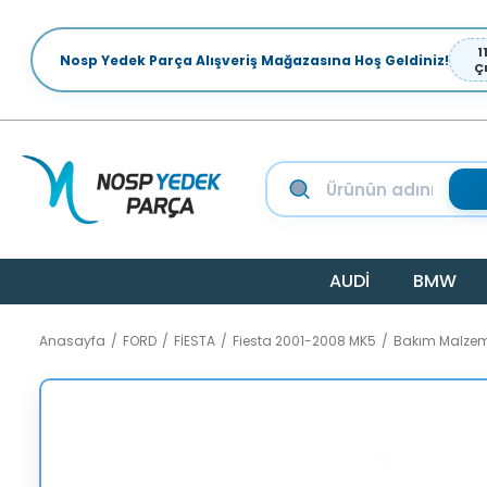
1
Nosp Yedek Parça Alışveriş Mağazasına Hoş Geldiniz!
Ç
AUDİ
BMW
Anasayfa
FORD
FİESTA
Fiesta 2001-2008 MK5
Bakım Malzem