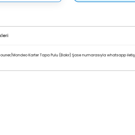
leri
urıer/Mondeo Karter Tapa Pulu (Bakır) Şase numarasıyla whatsapp iletişi
Bu ürüne ilk yorumu siz yapın!
Yorum Yaz