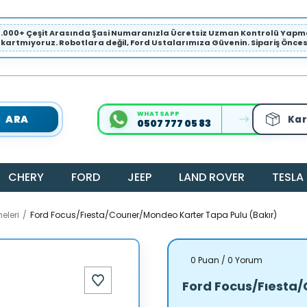
1.000+ Çeşit Arasında Şasi Numaranızla Ücretsiz Uzman Kontrolü Ya
ıkartmıyoruz. Robotlara değil, Ford Ustalarımıza Güvenin. Sipariş Öncesi 
WHATSAPP
ARA
Kar
0507 777 05 83
CHERY
FORD
JEEP
LAND ROVER
TESLA
eleri
Ford Focus/Fıesta/Courıer/Mondeo Karter Tapa Pulu (Bakır)
0 Puan / 0 Yorum
Ford Focus/Fıesta/