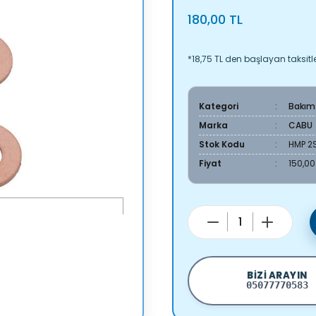
180,00 TL
*18,75 TL den başlayan taksitle
Kategori
Bakım
Marka
CABU
Stok Kodu
HMP 2
Fiyat
150,00
BIZI ARAYIN
05077770583