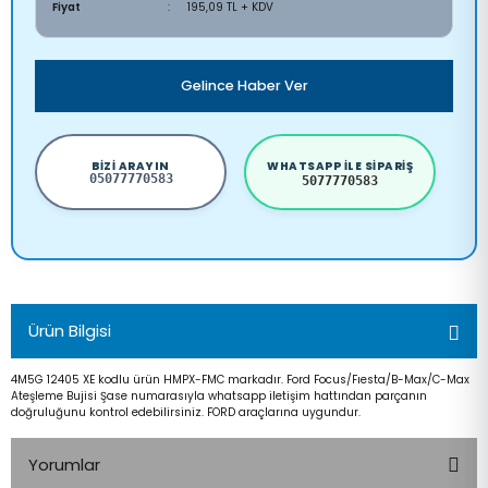
Fiyat
195,09 TL + KDV
Gelince Haber Ver
BIZI ARAYIN
WHATSAPP ILE SIPARIŞ
05077770583
5077770583
Ürün Bilgisi
4M5G 12405 XE kodlu ürün HMPX-FMC markadır. Ford Focus/Fıesta/B-Max/C-Max
Ateşleme Bujisi Şase numarasıyla whatsapp iletişim hattından parçanın
doğruluğunu kontrol edebilirsiniz. FORD araçlarına uygundur.
Yorumlar