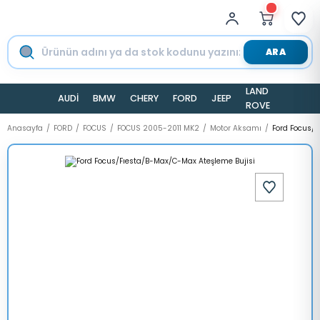
ARA
LAND
AUDİ
BMW
CHERY
FORD
JEEP
TESLA
ROVER
Anasayfa
FORD
FOCUS
FOCUS 2005-2011 MK2
Motor Aksamı
Ford Focus/F