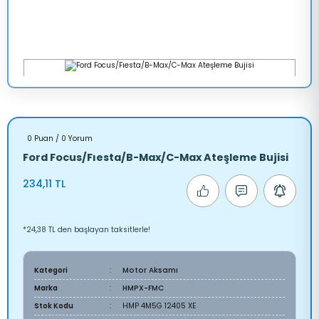
0 Puan / 0 Yorum
Ford Focus/Fıesta/B-Max/C-Max Ateşleme Bujisi
234,11 TL
*24,38 TL den başlayan taksitlerle!
Kategori
Motor Aksamı
Marka
HMPX-FMC
Stok Kodu
HMP 4M5G 12405 XE