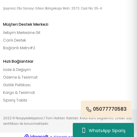
Şaşmaz Oto Sanayi Sitesi Bahçekapı Mah. 2570. Cad No: 35-A
Müşteri Destek Merkezi
İletişim Merkezine Git
Canlı Destek
Bağlantı Metni#2
Hızlı Bağlantılar
İade & Değişim
Ödeme & Teslimat
Gizlilik Politikası
Kargo & Teslimat
Sipariş Takibi
05077770583
2022 © Nospyedekparca | Tüm Hakları Saklıdır. Kredi kartı bilgileriniz 256Bit SSL
sertifikası ile korunmaktadır.
WhatsApp Sipariş
ideasoft
ile