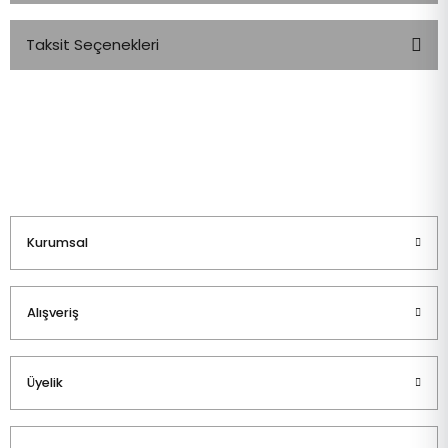
Taksit Seçenekleri
Bu ürüne ilk yorumu siz yapın!
Yorum Yaz
Kurumsal
Alışveriş
Üyelik