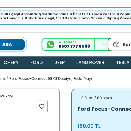
1.000+ Çeşit Arasında Şasi Numaranızla Ücretsiz Uzman Kontrolü Ya
ıkartmıyoruz. Robotlara değil, Ford Ustalarımıza Güvenin. Sipariş Öncesi 
WHATSAPP
ARA
Kar
0507 777 05 83
CHERY
FORD
JEEP
LAND ROVER
TESLA
amı
Ford Focus-Connect 98>13 Debriyaj Pedal Yayı
0 Puan / 0 Yorum
Ford Focus-Connect
180,00 TL