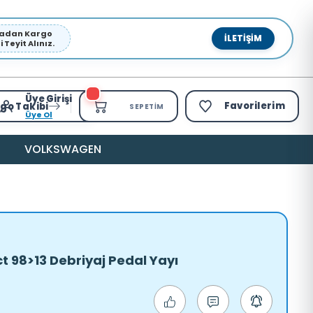
pmadan Kargo
İLETIŞIM
Teyit Alınız.
Üye Girişi
Favorilerim
go Takibi
SEPETIM
Üye Ol
VOLKSWAGEN
 98>13 Debriyaj Pedal Yayı