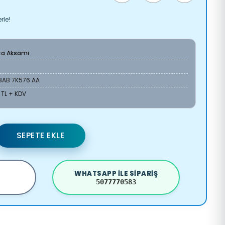
rle!
ta Aksamı
8AB 7K576 AA
 TL + KDV
SEPETE EKLE
WHATSAPP ILE SIPARIŞ
5077770583