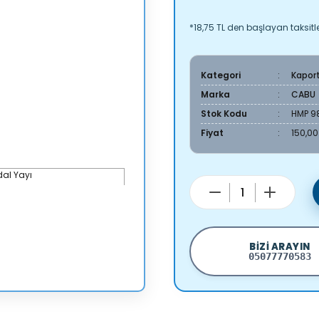
*18,75 TL den başlayan taksitle
Kategori
Kapor
Marka
CABU
Stok Kodu
HMP 9
Fiyat
150,00
BIZI ARAYIN
05077770583