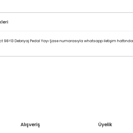
leri
98>13 Debriyaj Pedal Yayı Şase numarasıyla whatsapp iletişim hattından 
Bu ürüne ilk yorumu siz yapın!
Yorum Yaz
Alışveriş
Üyelik