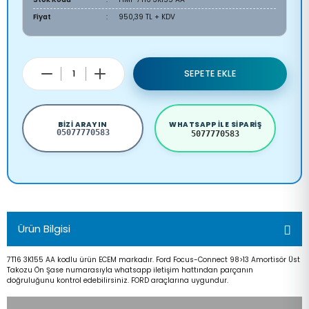
Fiyat
950,39 TL + KDV
SEPETE EKLE
BIZI ARAYIN
WHATSAPP ILE SIPARIŞ
05077770583
5077770583
Ürün Bilgisi
7T16 3K155 AA kodlu ürün ECEM markadır. Ford Focus-Connect 98>13 Amortisör Üst
Takozu Ön Şase numarasıyla whatsapp iletişim hattından parçanın
doğruluğunu kontrol edebilirsiniz. FORD araçlarına uygundur.