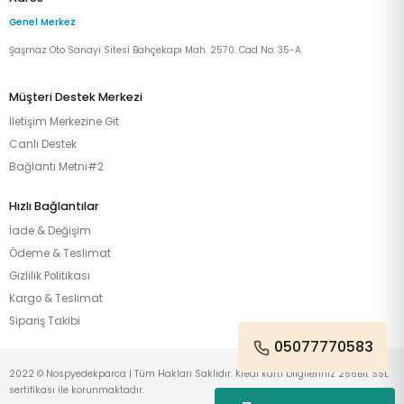
Genel Merkez
Şaşmaz Oto Sanayi Sitesi Bahçekapı Mah. 2570. Cad No: 35-A
Müşteri Destek Merkezi
İletişim Merkezine Git
Canlı Destek
Bağlantı Metni#2
Hızlı Bağlantılar
İade & Değişim
Ödeme & Teslimat
Gizlilik Politikası
Kargo & Teslimat
Sipariş Takibi
05077770583
2022 © Nospyedekparca | Tüm Hakları Saklıdır. Kredi kartı bilgileriniz 256Bit SSL
sertifikası ile korunmaktadır.