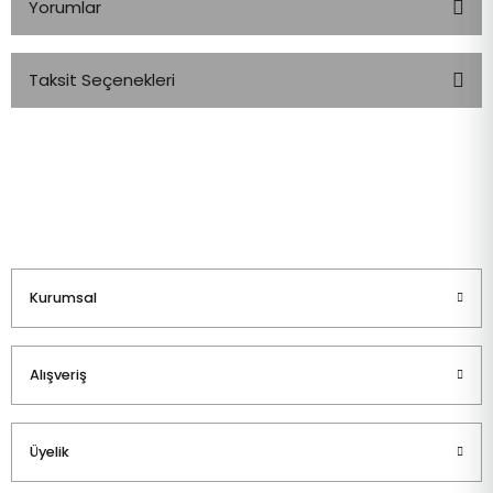
Yorumlar
Taksit Seçenekleri
Bu ürüne ilk yorumu siz yapın!
Yorum Yaz
Kurumsal
Alışveriş
Üyelik