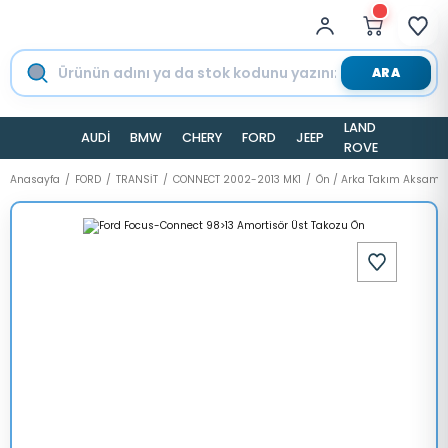
ARA
LAND
AUDİ
BMW
CHERY
FORD
JEEP
TESLA
ROVER
Anasayfa
FORD
TRANSİT
CONNECT 2002-2013 MK1
Ön / Arka Takım Aksamı