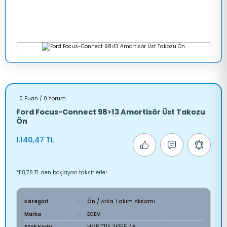
0 Puan / 0 Yorum
Ford Focus-Connect 98>13 Amortisör Üst Takozu
Ön
1.140,47 TL
*118,78 TL den başlayan taksitlerle!
Kategori
Ön / Arka Takım Aksamı
Marka
ECEM
Stok Kodu
HMP 7T16 3K155 AA