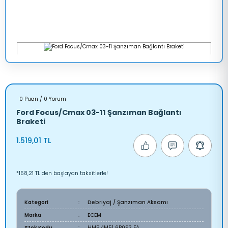
0 Puan / 0 Yorum
Ford Focus/Cmax 03-11 Şanzıman Bağlantı
Braketi
1.519,01 TL
*158,21 TL den başlayan taksitlerle!
Kategori
Debriyaj / Şanzıman Aksamı
Marka
ECEM
Stok Kodu
HMP 4M51 6P093 FA