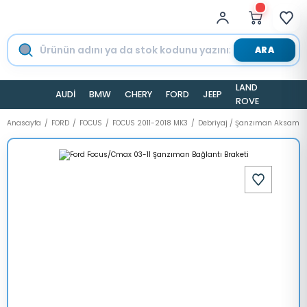
ARA
LAND
AUDİ
BMW
CHERY
FORD
JEEP
TESLA
ROVER
Anasayfa
FORD
FOCUS
FOCUS 2011-2018 MK3
Debriyaj / Şanzıman Aksamı