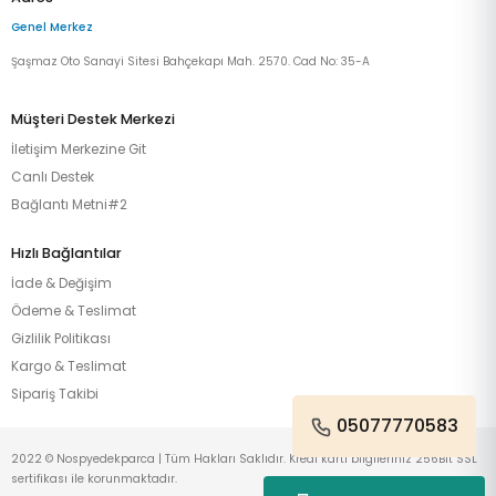
Genel Merkez
Şaşmaz Oto Sanayi Sitesi Bahçekapı Mah. 2570. Cad No: 35-A
Müşteri Destek Merkezi
İletişim Merkezine Git
Canlı Destek
Bağlantı Metni#2
Hızlı Bağlantılar
İade & Değişim
Ödeme & Teslimat
Gizlilik Politikası
Kargo & Teslimat
Sipariş Takibi
05077770583
2022 © Nospyedekparca | Tüm Hakları Saklıdır. Kredi kartı bilgileriniz 256Bit SSL
sertifikası ile korunmaktadır.