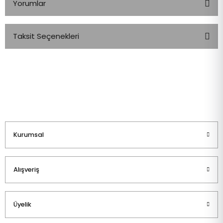
Yorumlar
Taksit Seçenekleri
Bu ürüne ilk yorumu siz yapın!
Yorum Yaz
Kurumsal
Alışveriş
Üyelik