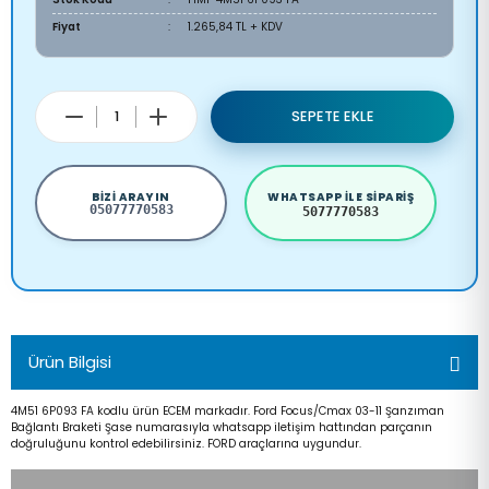
Fiyat
1.265,84 TL + KDV
SEPETE EKLE
BIZI ARAYIN
WHATSAPP ILE SIPARIŞ
05077770583
5077770583
Ürün Bilgisi
4M51 6P093 FA kodlu ürün ECEM markadır. Ford Focus/Cmax 03-11 Şanzıman
Bağlantı Braketi Şase numarasıyla whatsapp iletişim hattından parçanın
doğruluğunu kontrol edebilirsiniz. FORD araçlarına uygundur.