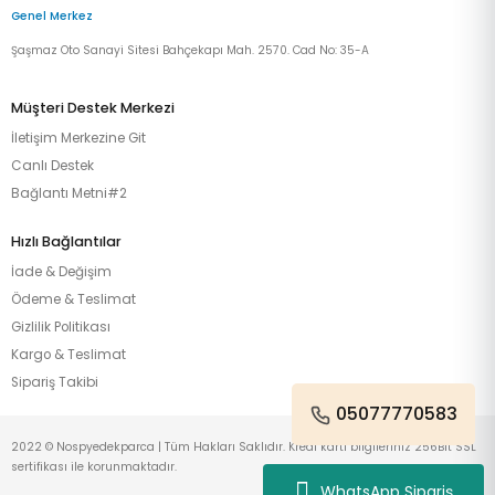
Genel Merkez
Şaşmaz Oto Sanayi Sitesi Bahçekapı Mah. 2570. Cad No: 35-A
Müşteri Destek Merkezi
İletişim Merkezine Git
Canlı Destek
Bağlantı Metni#2
Hızlı Bağlantılar
İade & Değişim
Ödeme & Teslimat
Gizlilik Politikası
Kargo & Teslimat
Sipariş Takibi
05077770583
2022 © Nospyedekparca | Tüm Hakları Saklıdır. Kredi kartı bilgileriniz 256Bit SSL
sertifikası ile korunmaktadır.
WhatsApp Sipariş