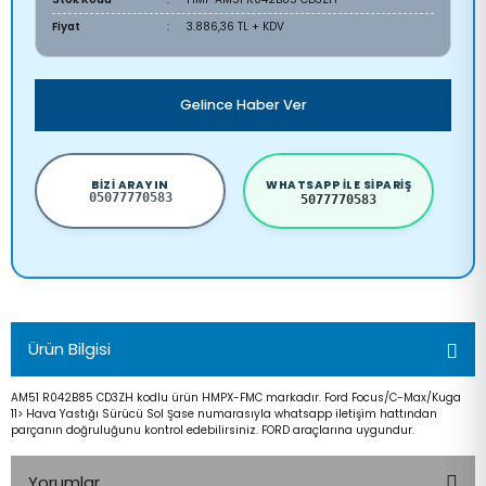
Fiyat
3.886,36 TL + KDV
Gelince Haber Ver
BIZI ARAYIN
WHATSAPP ILE SIPARIŞ
05077770583
5077770583
Ürün Bilgisi
AM51 R042B85 CD3ZH kodlu ürün HMPX-FMC markadır. Ford Focus/C-Max/Kuga
11> Hava Yastığı Sürücü Sol Şase numarasıyla whatsapp iletişim hattından
parçanın doğruluğunu kontrol edebilirsiniz. FORD araçlarına uygundur.
Yorumlar