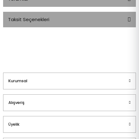
Taksit Seçenekleri
Bu ürüne ilk yorumu siz yapın!
Yorum Yaz
Kurumsal
Alışveriş
Üyelik