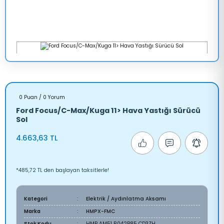
0 Puan / 0 Yorum
Ford Focus/C-Max/Kuga 11> Hava Yastığı Sürücü
Sol
4.663,63 TL
*485,72 TL den başlayan taksitlerle!
Kategori
Elektrik / Aydınlatma Aksamı
Marka
HMPX-FMC
Stok Kodu
HMP AM51 R042B85 CD3ZH