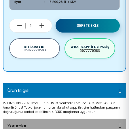
Fiyat
6.200,28 TL + KDV
SEPETE EKLE
BIZI ARAYIN
WHATSAPP ILE SIPARIŞ
05077770583
5077770583
Ürün Bilgisi
PRT BV61 3K155 C2B kodlu ürün HMPX markadır. Ford Focus-C-Max 04>18 Ön
Amortisör Üst Tabla Şase numarasıyla whatsapp iletişim hattından parçanın
doğruluğunu kontrol edebilirsiniz. FORD araçlarına uygundur.
Yorumlar