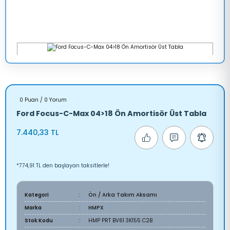
0 Puan / 0 Yorum
Ford Focus-C-Max 04>18 Ön Amortisör Üst Tabla
7.440,33 TL
*774,91 TL den başlayan taksitlerle!
Kategori
Ön / Arka Takım Aksamı
Marka
HMPX
Stok Kodu
HMP PRT BV61 3K155 C2B