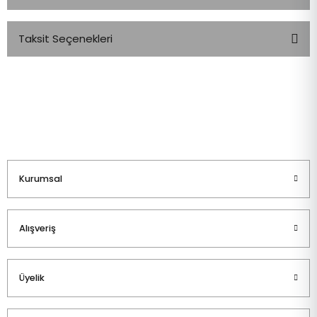
Taksit Seçenekleri
Bu ürüne ilk yorumu siz yapın!
Yorum Yaz
Kurumsal
Alışveriş
Üyelik