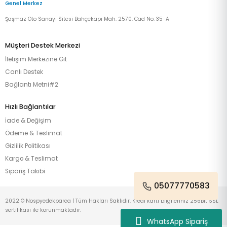
Genel Merkez
Şaşmaz Oto Sanayi Sitesi Bahçekapı Mah. 2570. Cad No: 35-A
Müşteri Destek Merkezi
İletişim Merkezine Git
Canlı Destek
Bağlantı Metni#2
Hızlı Bağlantılar
İade & Değişim
Ödeme & Teslimat
Gizlilik Politikası
Kargo & Teslimat
Sipariş Takibi
05077770583
2022 © Nospyedekparca | Tüm Hakları Saklıdır. Kredi kartı bilgileriniz 256Bit SSL
sertifikası ile korunmaktadır.
WhatsApp Sipariş