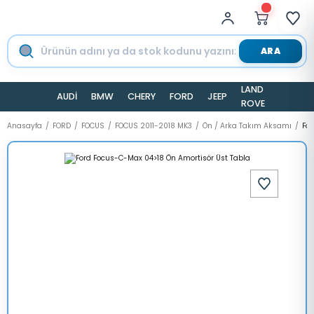
ARA
LAND
AUDİ
BMW
CHERY
FORD
JEEP
TESLA
ROVER
Anasayfa
FORD
FOCUS
FOCUS 2011-2018 MK3
Ön / Arka Takım Aksamı
For