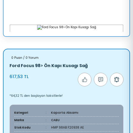
0 Puan / 0 Yorum
Ford Focus 98> Ön Kapı Kusagı Sağ
617,53 TL
*64,32 TL den başlayan taksitlerle!
Kategori
Kaporta Aksamı
Marka
CABU
Stok Kodu
HMP 98AB F20938 AE