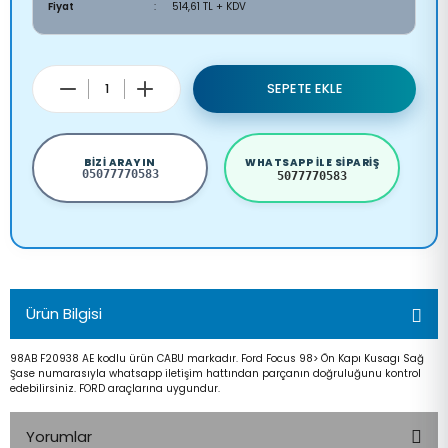
Fiyat
514,61 TL + KDV
SEPETE EKLE
BIZI ARAYIN
WHATSAPP ILE SIPARIŞ
05077770583
5077770583
Ürün Bilgisi
98AB F20938 AE kodlu ürün CABU markadır. Ford Focus 98> Ön Kapı Kusagı Sağ
Şase numarasıyla whatsapp iletişim hattından parçanın doğruluğunu kontrol
edebilirsiniz. FORD araçlarına uygundur.
Yorumlar