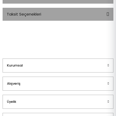
Taksit Seçenekleri
Bu ürüne ilk yorumu siz yapın!
Yorum Yaz
Kurumsal
Alışveriş
Üyelik