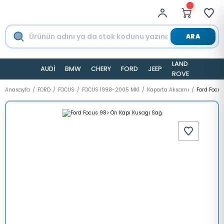
ARA
LAND
AUDİ
BMW
CHERY
FORD
JEEP
TESLA
ROVER
Anasayfa
FORD
FOCUS
FOCUS 1998-2005 MK1
Kaporta Aksamı
Ford Focu