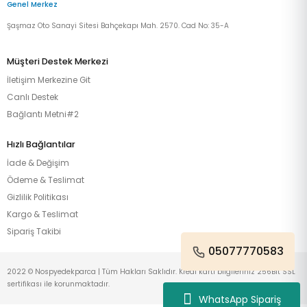
Genel Merkez
Şaşmaz Oto Sanayi Sitesi Bahçekapı Mah. 2570. Cad No: 35-A
Müşteri Destek Merkezi
İletişim Merkezine Git
Canlı Destek
Bağlantı Metni#2
Hızlı Bağlantılar
İade & Değişim
Ödeme & Teslimat
Gizlilik Politikası
Kargo & Teslimat
Sipariş Takibi
05077770583
2022 © Nospyedekparca | Tüm Hakları Saklıdır. Kredi kartı bilgileriniz 256Bit SSL
sertifikası ile korunmaktadır.
WhatsApp Sipariş