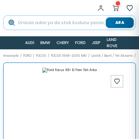
ARA
LAND
AUDİ
BMW
CHERY
FORD
JEEP
TESLA
ROVER
Anasayfa
FORD
FOCUS
FOCUS 1998-2005 MK1
Lastik / Bant / Tel Aksamı
F