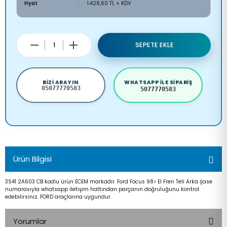
Fiyat
1.428,60 TL + KDV
SEPETE EKLE
BIZI ARAYIN
WHATSAPP ILE SIPARIŞ
05077770583
5077770583
Ürün Bilgisi
3S41 2A603 CB kodlu ürün ECEM markadır. Ford Focus 98> El Fren Teli Arka Şase
numarasıyla whatsapp iletişim hattından parçanın doğruluğunu kontrol
edebilirsiniz. FORD araçlarına uygundur.
Yorumlar