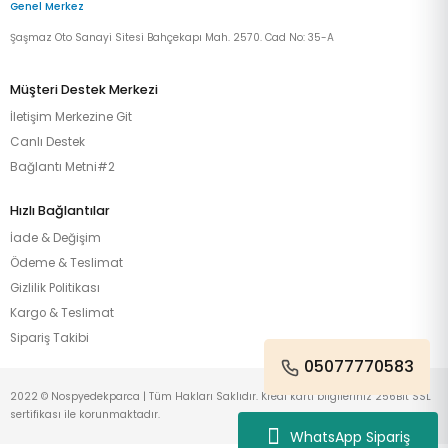
Genel Merkez
Şaşmaz Oto Sanayi Sitesi Bahçekapı Mah. 2570. Cad No: 35-A
Müşteri Destek Merkezi
İletişim Merkezine Git
Canlı Destek
Bağlantı Metni#2
Hızlı Bağlantılar
İade & Değişim
Ödeme & Teslimat
Gizlilik Politikası
Kargo & Teslimat
Sipariş Takibi
05077770583
2022 © Nospyedekparca | Tüm Hakları Saklıdır. Kredi kartı bilgileriniz 256Bit SSL
sertifikası ile korunmaktadır.
WhatsApp Sipariş