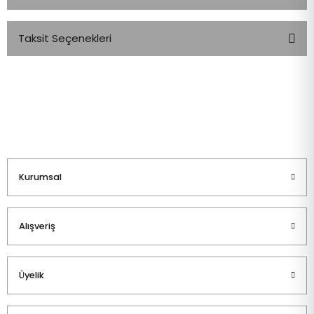
Taksit Seçenekleri
Bu ürüne ilk yorumu siz yapın!
Yorum Yaz
Kurumsal
Alışveriş
Üyelik