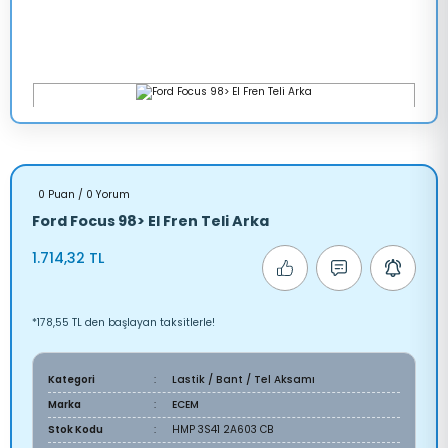
0 Puan / 0 Yorum
Ford Focus 98> El Fren Teli Arka
1.714,32 TL
*178,55 TL den başlayan taksitlerle!
Kategori
Lastik / Bant / Tel Aksamı
Marka
ECEM
Stok Kodu
HMP 3S41 2A603 CB