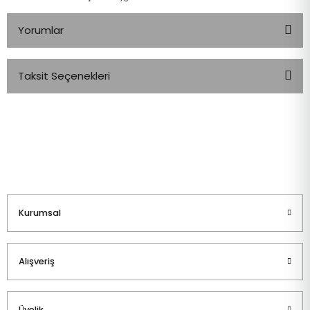
Yorumlar
Taksit Seçenekleri
Bu ürüne ilk yorumu siz yapın!
Yorum Yaz
Kurumsal
Alışveriş
Üyelik