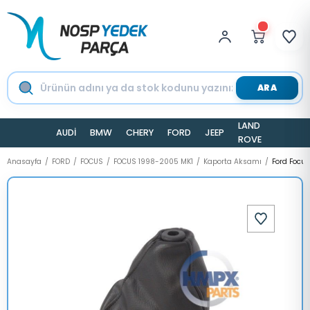
ARA
LAND
AUDİ
BMW
CHERY
FORD
JEEP
TESLA
ROVER
Anasayfa
FORD
FOCUS
FOCUS 1998-2005 MK1
Kaporta Aksamı
Ford Focu