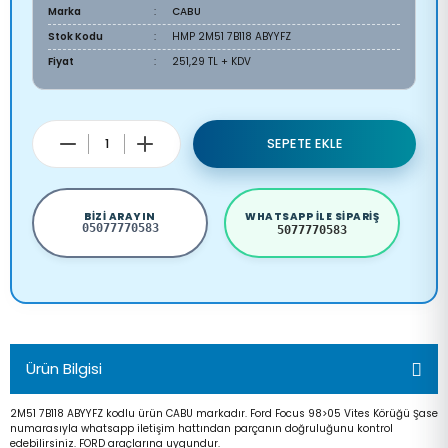
Marka
CABU
Stok Kodu
HMP 2M51 7B118 ABYYFZ
Fiyat
251,29 TL + KDV
SEPETE EKLE
BIZI ARAYIN
WHATSAPP ILE SIPARIŞ
05077770583
5077770583
Ürün Bilgisi
2M51 7B118 ABYYFZ kodlu ürün CABU markadır. Ford Focus 98>05 Vites Körüğü Şase
numarasıyla whatsapp iletişim hattından parçanın doğruluğunu kontrol
edebilirsiniz. FORD araçlarına uygundur.