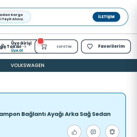
pmadan Kargo
İLETIŞIM
Teyit Alınız.
Üye Girişi
Favorilerim
go Takibi
SEPETIM
Üye Ol
VOLKSWAGEN
Tampon Bağlantı Ayağı Arka Sağ Sedan