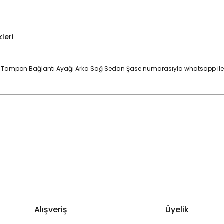
leri
 Tampon Bağlantı Ayağı Arka Sağ Sedan Şase numarasıyla whatsapp iletiş
Bu ürüne ilk yorumu siz yapın!
Yorum Yaz
Alışveriş
Üyelik