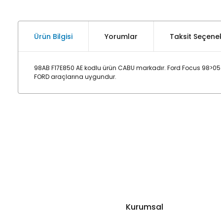
Ürün Bilgisi
Yorumlar
Taksit Seçenek
98AB F17E850 AE kodlu ürün CABU markadır. Ford Focus 98>05
FORD araçlarına uygundur.
Kurumsal