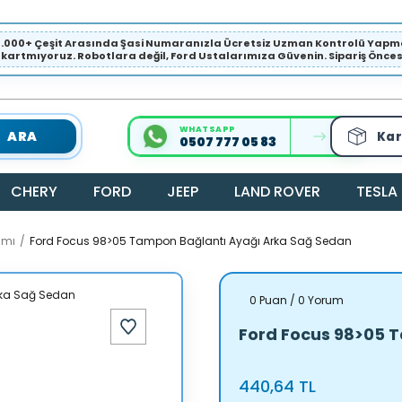
1.000+ Çeşit Arasında Şasi Numaranızla Ücretsiz Uzman Kontrolü Ya
ıkartmıyoruz. Robotlara değil, Ford Ustalarımıza Güvenin. Sipariş Öncesi 
WHATSAPP
ARA
Kar
0507 777 05 83
CHERY
FORD
JEEP
LAND ROVER
TESLA
amı
Ford Focus 98>05 Tampon Bağlantı Ayağı Arka Sağ Sedan
0 Puan / 0 Yorum
Ford Focus 98>05 
440,64 TL