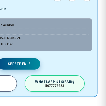
erle!
ta Aksamı
8AB F17E850 AE
 TL + KDV
SEPETE EKLE
WHATSAPP ILE SIPARIŞ
5077770583