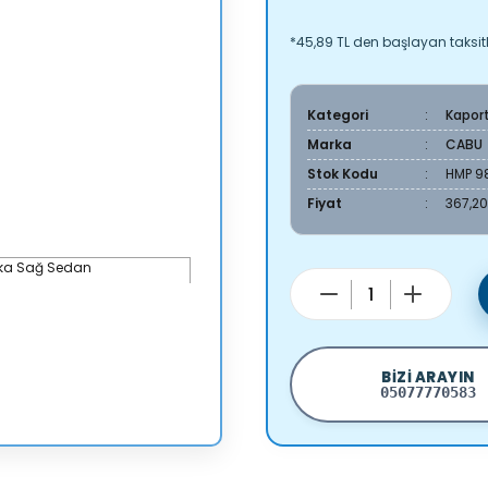
*45,89 TL den başlayan taksitl
Kategori
Kapor
Marka
CABU
Stok Kodu
HMP 9
Fiyat
367,20
BIZI ARAYIN
05077770583