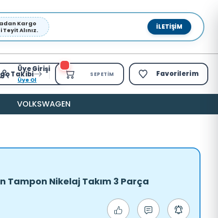
pmadan Kargo
İLETIŞIM
Teyit Alınız.
Üye Girişi
Favorilerim
go Takibi
SEPETIM
Üye Ol
VOLKSWAGEN
Ön Tampon Nikelaj Takım 3 Parça