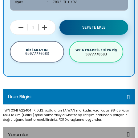
Fiyat
793,61 TL + KDV
SEPETE EKLE
BIZI ARAYIN
WHATSAPP ILE SIPARIŞ
05077770583
5077770583
Ürün Bilgisi
TWN XS41 A22404 TK DLKL kodlu ürün TAIWAN markadır. Ford Focus 98>05 Kapı
Kolu Takım (Delikli) Şase numarasıyla whatsapp iletişim hattından parçanın
doğruluğunu kontrol edebilirsiniz. FORD araçlarına uygundur.
Yorumlar