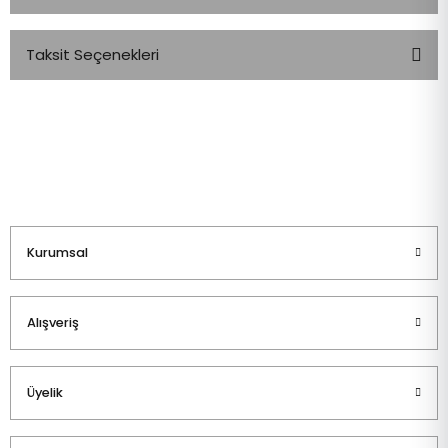
Taksit Seçenekleri
Bu ürüne ilk yorumu siz yapın!
Yorum Yaz
Kurumsal
Alışveriş
Üyelik