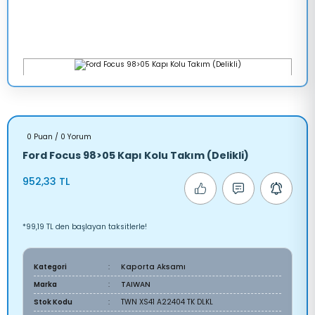
0 Puan / 0 Yorum
Ford Focus 98>05 Kapı Kolu Takım (Delikli)
952,33 TL
*99,19 TL den başlayan taksitlerle!
Kategori
Kaporta Aksamı
Marka
TAIWAN
Stok Kodu
TWN XS41 A22404 TK DLKL