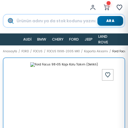
ARA
LAND
AUDİ
BMW
CHERY
FORD
JEEP
TESLA
ROVER
Anasayfa
FORD
FOCUS
FOCUS 1998-2005 MK1
Kaporta Aksamı
Ford Focus