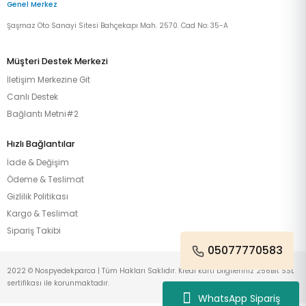
Genel Merkez
Şaşmaz Oto Sanayi Sitesi Bahçekapı Mah. 2570. Cad No: 35-A
Müşteri Destek Merkezi
İletişim Merkezine Git
Canlı Destek
Bağlantı Metni#2
Hızlı Bağlantılar
İade & Değişim
Ödeme & Teslimat
Gizlilik Politikası
Kargo & Teslimat
Sipariş Takibi
05077770583
2022 © Nospyedekparca | Tüm Hakları Saklıdır. Kredi kartı bilgileriniz 256Bit SSL
sertifikası ile korunmaktadır.
WhatsApp Sipariş