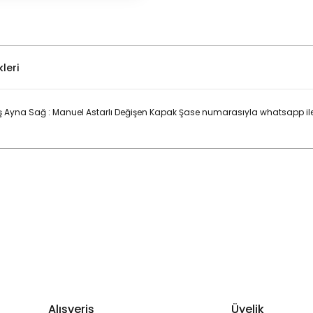
leri
 Ayna Sağ : Manuel Astarlı Değişen Kapak Şase numarasıyla whatsapp ilet
Bu ürüne ilk yorumu siz yapın!
Yorum Yaz
Alışveriş
Üyelik