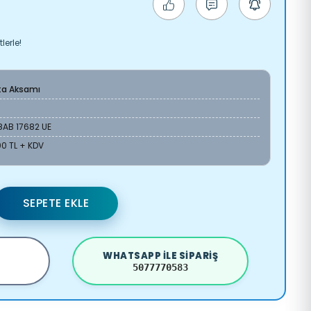
lerle!
ta Aksamı
8AB 17682 UE
00 TL + KDV
SEPETE EKLE
WHATSAPP ILE SIPARIŞ
5077770583