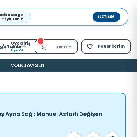
pmadan Kargo
İLETIŞIM
Teyit Alınız.
Üye Girişi
Favorilerim
go Takibi
SEPETIM
Üye Ol
VOLKSWAGEN
ş Ayna Sağ : Manuel Astarlı Değişen