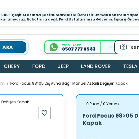
1.000+ Çeşit Arasında Şasi Numaranızla Ücretsiz Uzman Kontrolü Ya
ıkartmıyoruz. Robotlara değil, Ford Ustalarımıza Güvenin. Sipariş Öncesi 
WHATSAPP
ARA
Kar
0507 777 05 83
CHERY
FORD
JEEP
LAND ROVER
TESLA
amı
Ford Focus 98>05 Dış Ayna Sağ : Manuel Astarlı Değişen Kapak
0 Puan / 0 Yorum
Ford Focus 98>05 Dı
Kapak