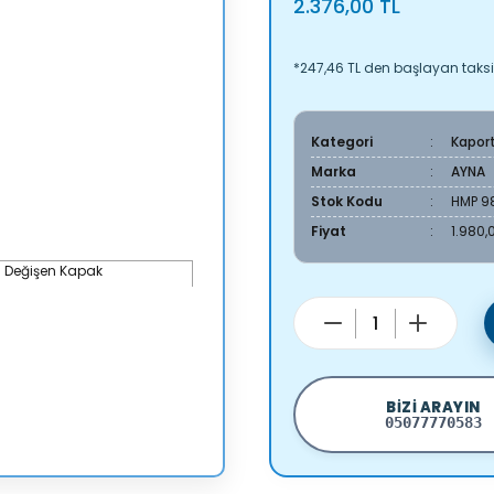
2.376,00 TL
*247,46 TL den başlayan taksit
Kategori
Kapor
Marka
AYNA
Stok Kodu
HMP 9
Fiyat
1.980,
BIZI ARAYIN
05077770583