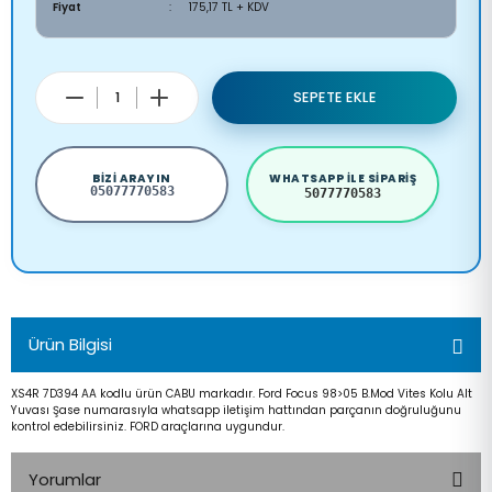
Fiyat
175,17 TL + KDV
SEPETE EKLE
BIZI ARAYIN
WHATSAPP ILE SIPARIŞ
05077770583
5077770583
Ürün Bilgisi
XS4R 7D394 AA kodlu ürün CABU markadır. Ford Focus 98>05 B.Mod Vites Kolu Alt
Yuvası Şase numarasıyla whatsapp iletişim hattından parçanın doğruluğunu
kontrol edebilirsiniz. FORD araçlarına uygundur.
Yorumlar