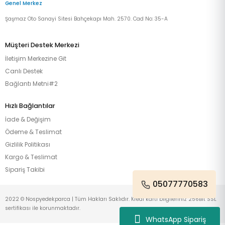
Genel Merkez
Şaşmaz Oto Sanayi Sitesi Bahçekapı Mah. 2570. Cad No: 35-A
Müşteri Destek Merkezi
İletişim Merkezine Git
Canlı Destek
Bağlantı Metni#2
Hızlı Bağlantılar
İade & Değişim
Ödeme & Teslimat
Gizlilik Politikası
Kargo & Teslimat
Sipariş Takibi
05077770583
2022 © Nospyedekparca | Tüm Hakları Saklıdır. Kredi kartı bilgileriniz 256Bit SSL
sertifikası ile korunmaktadır.
WhatsApp Sipariş