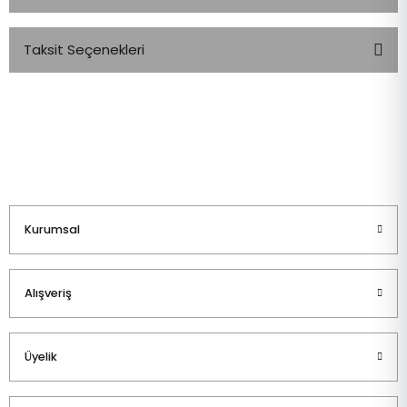
Taksit Seçenekleri
Bu ürüne ilk yorumu siz yapın!
Yorum Yaz
Kurumsal
Alışveriş
Üyelik