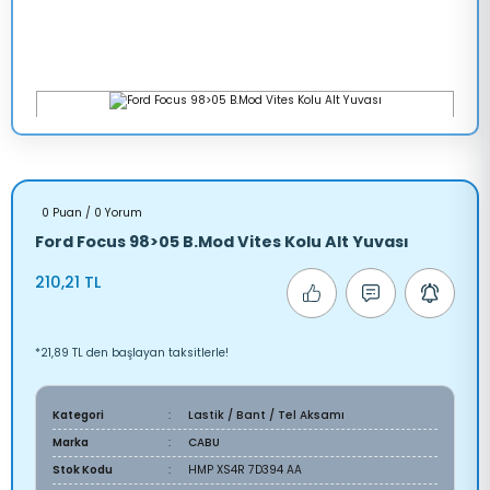
0 Puan / 0 Yorum
Ford Focus 98>05 B.Mod Vites Kolu Alt Yuvası
210,21 TL
*21,89 TL den başlayan taksitlerle!
Kategori
Lastik / Bant / Tel Aksamı
Marka
CABU
Stok Kodu
HMP XS4R 7D394 AA