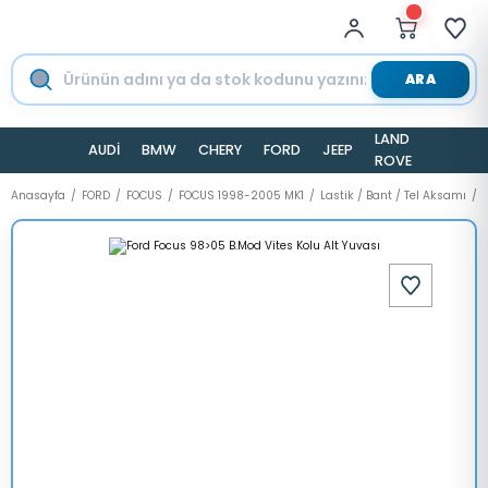
ARA
LAND
AUDİ
BMW
CHERY
FORD
JEEP
TESLA
ROVER
Anasayfa
FORD
FOCUS
FOCUS 1998-2005 MK1
Lastik / Bant / Tel Aksamı