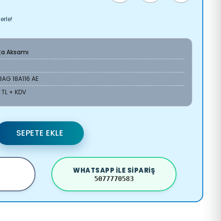
erle!
ta Aksamı
AG 18A116 AE
 TL + KDV
SEPETE EKLE
WHATSAPP ILE SIPARIŞ
5077770583