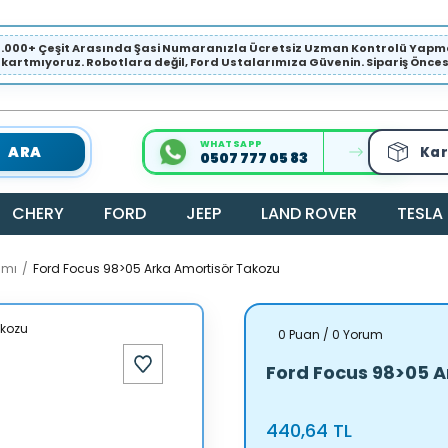
1.000+ Çeşit Arasında Şasi Numaranızla Ücretsiz Uzman Kontrolü Ya
ıkartmıyoruz. Robotlara değil, Ford Ustalarımıza Güvenin. Sipariş Öncesi 
WHATSAPP
ARA
Kar
0507 777 05 83
CHERY
FORD
JEEP
LAND ROVER
TESLA
amı
Ford Focus 98>05 Arka Amortisör Takozu
0 Puan / 0 Yorum
Ford Focus 98>05 
440,64 TL