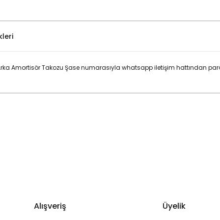
leri
rka Amortisör Takozu Şase numarasıyla whatsapp iletişim hattından parça
Bu ürüne ilk yorumu siz yapın!
Yorum Yaz
Alışveriş
Üyelik