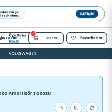
pmadan Kargo
İLETIŞIM
Teyit Alınız.
Üye Girişi
Favorilerim
go Takibi
SEPETIM
Üye Ol
VOLKSWAGEN
Arka Amortisör Takozu