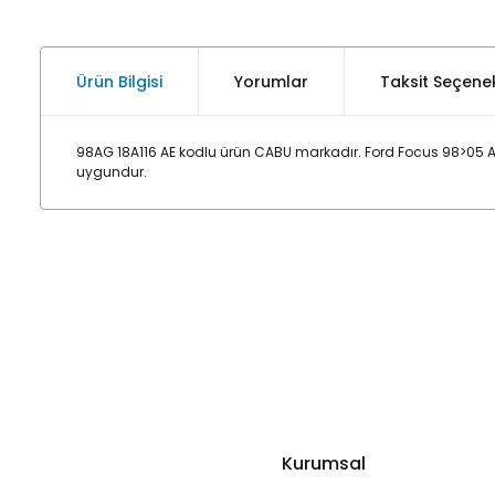
Ürün Bilgisi
Yorumlar
Taksit Seçenek
98AG 18A116 AE kodlu ürün CABU markadır. Ford Focus 98>05 A
uygundur.
Kurumsal