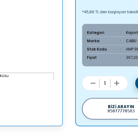
*45,89 TL den başlayan taksitl
Kategori
Kapor
Marka
CABU
Stok Kodu
HMP 98
Fiyat
367,20
BIZI ARAYIN
05077770583