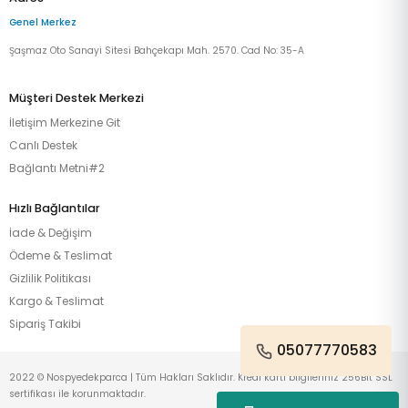
Genel Merkez
Şaşmaz Oto Sanayi Sitesi Bahçekapı Mah. 2570. Cad No: 35-A
Müşteri Destek Merkezi
İletişim Merkezine Git
Canlı Destek
Bağlantı Metni#2
Hızlı Bağlantılar
İade & Değişim
Ödeme & Teslimat
Gizlilik Politikası
Kargo & Teslimat
Sipariş Takibi
05077770583
2022 © Nospyedekparca | Tüm Hakları Saklıdır. Kredi kartı bilgileriniz 256Bit SSL
sertifikası ile korunmaktadır.