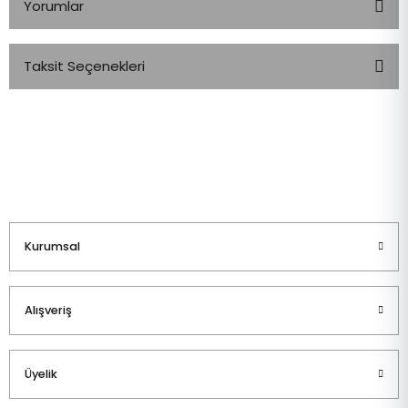
Yorumlar
Taksit Seçenekleri
Bu ürüne ilk yorumu siz yapın!
Yorum Yaz
Kurumsal
Alışveriş
Üyelik