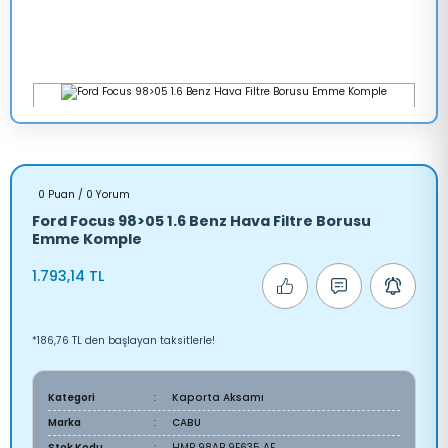
0 Puan / 0 Yorum
Ford Focus 98>05 1.6 Benz Hava Filtre Borusu
Emme Komple
1.793,14 TL
*186,76 TL den başlayan taksitlerle!
Kategori
Kaporta Aksamı
Marka
CABU
Stok Kodu
HMP 98AB 9E635 AF