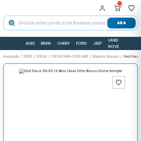
ARA
LAND
AUDİ
BMW
CHERY
FORD
JEEP
TESLA
ROVER
Anasayfa
FORD
FOCUS
FOCUS 1998-2005 MK1
Kaporta Aksamı
Ford Focu