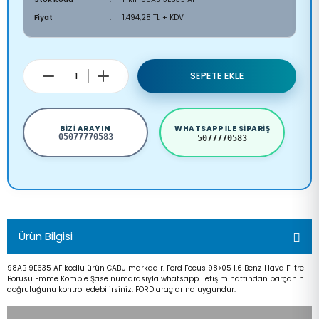
Fiyat
1.494,28 TL + KDV
SEPETE EKLE
BIZI ARAYIN
WHATSAPP ILE SIPARIŞ
05077770583
5077770583
Ürün Bilgisi
98AB 9E635 AF kodlu ürün CABU markadır. Ford Focus 98>05 1.6 Benz Hava Filtre
Borusu Emme Komple Şase numarasıyla whatsapp iletişim hattından parçanın
doğruluğunu kontrol edebilirsiniz. FORD araçlarına uygundur.