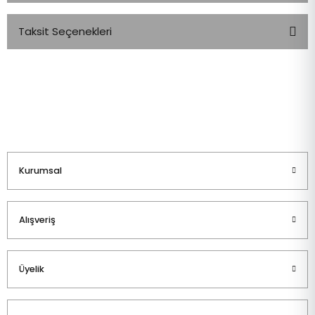
Taksit Seçenekleri
Bu ürüne ilk yorumu siz yapın!
Yorum Yaz
Kurumsal
Alışveriş
Üyelik