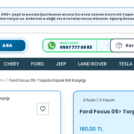
1.000+ Çeşit Arasında Şasi Numaranızla Ücretsiz Uzman Kontrolü Ya
ıkartmıyoruz. Robotlara değil, Ford Ustalarımıza Güvenin. Sipariş Öncesi 
WHATSAPP
ARA
Kar
0507 777 05 83
CHERY
FORD
JEEP
LAND ROVER
TESLA
amı
Ford Focus 05> Torpido Kapak Kilit Karşılığı
0 Puan / 0 Yorum
Ford Focus 05> Torp
180,00 TL