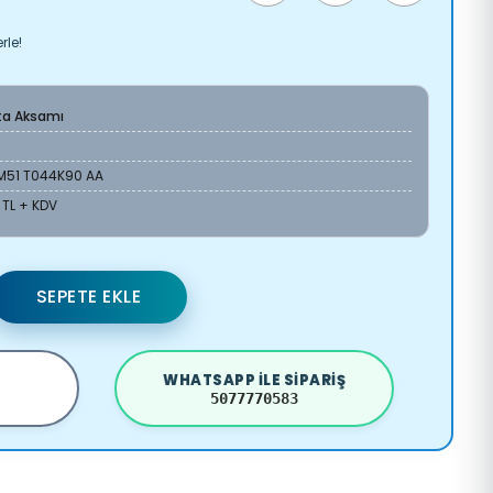
rle!
ta Aksamı
M51 T044K90 AA
 TL + KDV
SEPETE EKLE
WHATSAPP ILE SIPARIŞ
5077770583