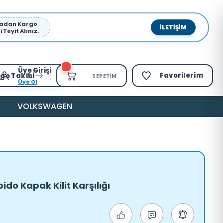
pmadan Kargo
İLETIŞIM
Teyit Alınız.
Üye Girişi
Favorilerim
go Takibi
SEPETIM
Üye Ol
VOLKSWAGEN
ido Kapak Kilit Karşılığı