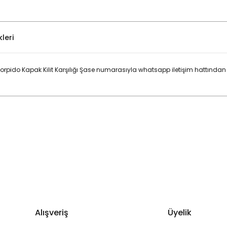
leri
pido Kapak Kilit Karşılığı Şase numarasıyla whatsapp iletişim hattından 
Bu ürüne ilk yorumu siz yapın!
Yorum Yaz
Alışveriş
Üyelik