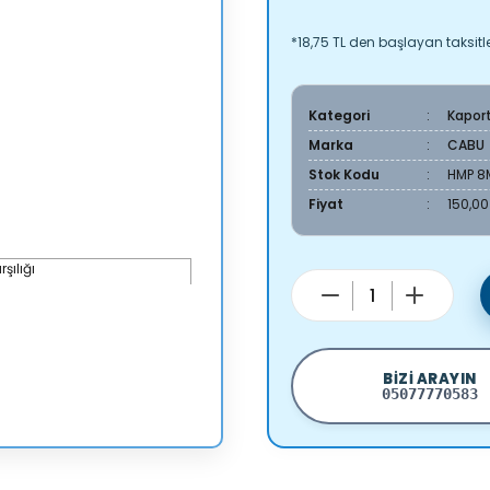
*18,75 TL den başlayan taksitle
Kategori
Kapor
Marka
CABU
Stok Kodu
HMP 8
Fiyat
150,00
BIZI ARAYIN
05077770583