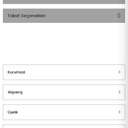
Taksit Seçenekleri
Bu ürüne ilk yorumu siz yapın!
Yorum Yaz
Kurumsal
Alışveriş
Üyelik