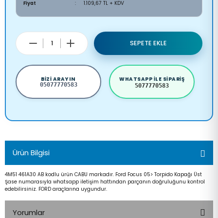
Fiyat
1.109,67 TL + KDV
SEPETE EKLE
BIZI ARAYIN
WHATSAPP ILE SIPARIŞ
05077770583
5077770583
Ürün Bilgisi
4M51 461A30 AB kodlu ürün CABU markadır. Ford Focus 05> Torpido Kapağı Üst
Şase numarasıyla whatsapp iletişim hattından parçanın doğruluğunu kontrol
edebilirsiniz. FORD araçlarına uygundur.
Yorumlar