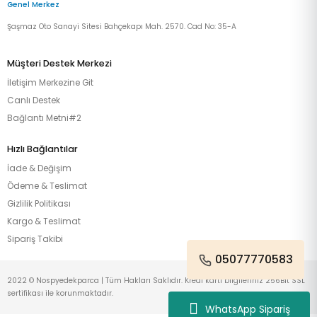
Genel Merkez
Şaşmaz Oto Sanayi Sitesi Bahçekapı Mah. 2570. Cad No: 35-A
Müşteri Destek Merkezi
İletişim Merkezine Git
Canlı Destek
Bağlantı Metni#2
Hızlı Bağlantılar
İade & Değişim
Ödeme & Teslimat
Gizlilik Politikası
Kargo & Teslimat
Sipariş Takibi
05077770583
2022 © Nospyedekparca | Tüm Hakları Saklıdır. Kredi kartı bilgileriniz 256Bit SSL
sertifikası ile korunmaktadır.
WhatsApp Sipariş