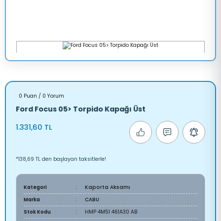
0 Puan / 0 Yorum
Ford Focus 05> Torpido Kapağı Üst
1.331,60 TL
*138,69 TL den başlayan taksitlerle!
Kategori
Kaporta Aksamı
Marka
CABU
Stok Kodu
HMP 4M51 461A30 AB