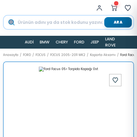
ARA
LAND
AUDİ
BMW
CHERY
FORD
JEEP
TESLA
ROVER
Anasayfa
FORD
FOCUS
FOCUS 2005-2011 MK2
Kaporta Aksamı
Ford Focus