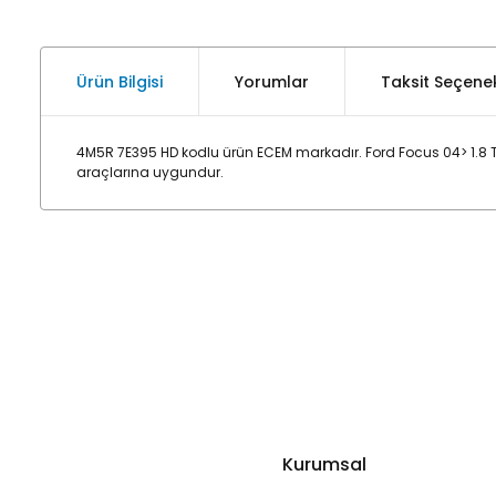
Ürün Bilgisi
Yorumlar
Taksit Seçenek
4M5R 7E395 HD kodlu ürün ECEM markadır. Ford Focus 04> 1.8 Td
araçlarına uygundur.
Kurumsal