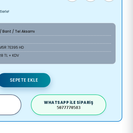
lerle!
 / Bant / Tel Aksamı
M5R 7E395 HD
28 TL + KDV
SEPETE EKLE
WHATSAPP ILE SIPARIŞ
5077770583