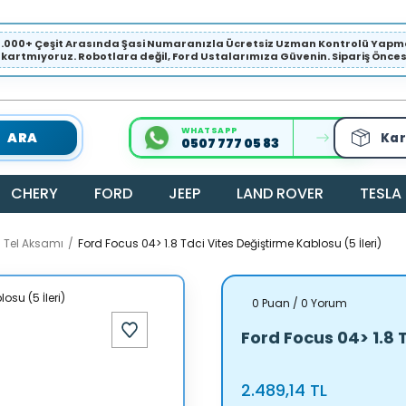
1.000+ Çeşit Arasında Şasi Numaranızla Ücretsiz Uzman Kontrolü Ya
ıkartmıyoruz. Robotlara değil, Ford Ustalarımıza Güvenin. Sipariş Öncesi 
WHATSAPP
ARA
Kar
0507 777 05 83
CHERY
FORD
JEEP
LAND ROVER
TESLA
/ Tel Aksamı
Ford Focus 04> 1.8 Tdci Vites Değiştirme Kablosu (5 İleri)
0 Puan / 0 Yorum
Ford Focus 04> 1.8 
2.489,14 TL