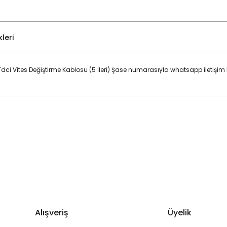
leri
ci Vites Değiştirme Kablosu (5 İleri) Şase numarasıyla whatsapp iletişim
Bu ürüne ilk yorumu siz yapın!
Yorum Yaz
Alışveriş
Üyelik