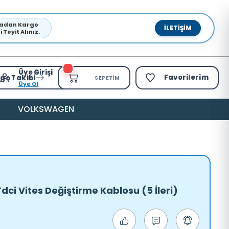
pmadan Kargo
İLETIŞIM
Teyit Alınız.
Üye Girişi
Favorilerim
go Takibi
SEPETIM
Üye Ol
VOLKSWAGEN
Tdci Vites Değiştirme Kablosu (5 İleri)