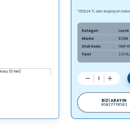
*259,24 TL den başlayan taksit
Kategori
Lastik
Marka
ECEM
Stok Kodu
HMP 4
Fiyat
2.074,
BIZI ARAYIN
05077770583