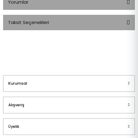
Yorumlar
Taksit Seçenekleri
Bu ürüne ilk yorumu siz yapın!
Yorum Yaz
Kurumsal
Alışveriş
Üyelik