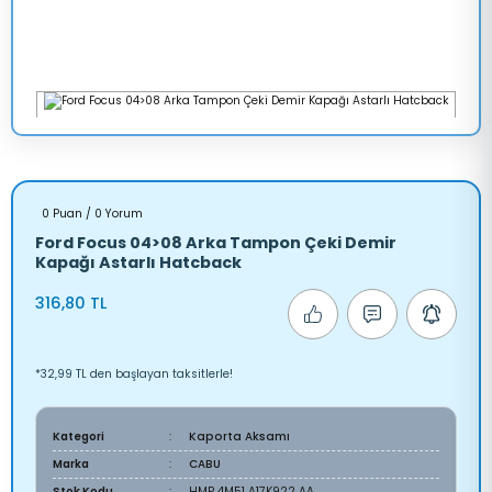
0 Puan / 0 Yorum
Ford Focus 04>08 Arka Tampon Çeki Demir
Kapağı Astarlı Hatcback
316,80 TL
*32,99 TL den başlayan taksitlerle!
Kategori
Kaporta Aksamı
Marka
CABU
Stok Kodu
HMP 4M51 A17K922 AA