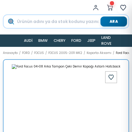
ARA
LAND
AUDİ
BMW
CHERY
FORD
JEEP
TESLA
ROVER
Anasayfa
FORD
FOCUS
FOCUS 2005-2011 MK2
Kaporta Aksamı
Ford Focu