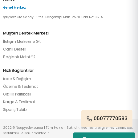
Genel Merkez
Şaşmaz Oto Sanayi Sitesi Bahçekapı Mah. 2570. Cad No: 35-A
Müşteri Destek Merkezi
İletişim Merkezine Git
Canlı Destek
Bağlantı Metni#2
Hızlı Bağlantılar
İade & Değişim
Ödeme & Teslimat
Gizlilik Politikası
Kargo & Teslimat
Sipariş Takibi
05077770583
2022 © Nospyedekparca | Tüm Hakları Saklıdır. Kredi kartı bilgileriniz 256Bit SSL
sertifikası ile korunmaktadır.