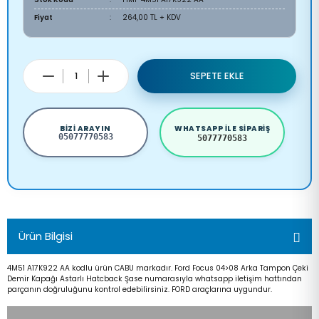
Fiyat
264,00 TL + KDV
SEPETE EKLE
BIZI ARAYIN
WHATSAPP ILE SIPARIŞ
05077770583
5077770583
Ürün Bilgisi
4M51 A17K922 AA kodlu ürün CABU markadır. Ford Focus 04>08 Arka Tampon Çeki
Demir Kapağı Astarlı Hatcback Şase numarasıyla whatsapp iletişim hattından
parçanın doğruluğunu kontrol edebilirsiniz. FORD araçlarına uygundur.