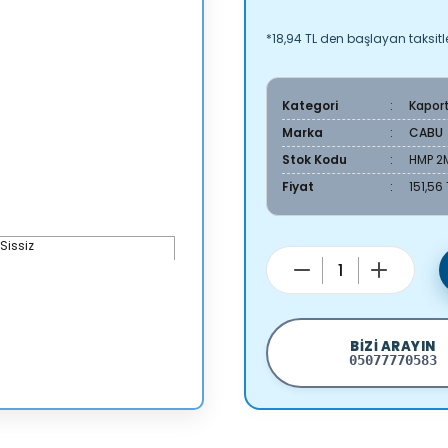
*18,94 TL den başlayan taksitle
Kategori
Kapor
Marka
CABU
Stok Kodu
HMP 2
Fiyat
151,56
BIZI ARAYIN
05077770583