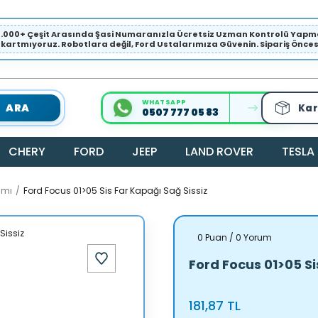
1.000+ Çeşit Arasında Şasi Numaranızla Ücretsiz Uzman Kontrolü Ya
ıkartmıyoruz. Robotlara değil, Ford Ustalarımıza Güvenin. Sipariş Öncesi 
WHATSAPP
ARA
Kar
0507 777 05 83
CHERY
FORD
JEEP
LAND ROVER
TESLA
amı
Ford Focus 01>05 Sis Far Kapağı Sağ Sissiz
0 Puan / 0 Yorum
Ford Focus 01>05 Si
181,87 TL