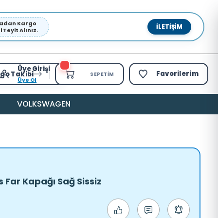
pmadan Kargo
İLETIŞIM
Teyit Alınız.
Üye Girişi
Favorilerim
go Takibi
SEPETIM
Üye Ol
VOLKSWAGEN
s Far Kapağı Sağ Sissiz