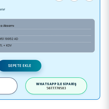
rle!
ta Aksamı
M51 19952 AD
 TL + KDV
SEPETE EKLE
WHATSAPP ILE SIPARIŞ
5077770583