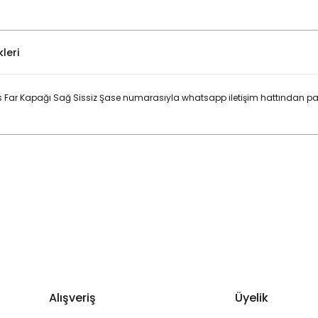
leri
 Far Kapağı Sağ Sissiz Şase numarasıyla whatsapp iletişim hattından par
Bu ürüne ilk yorumu siz yapın!
Yorum Yaz
Alışveriş
Üyelik