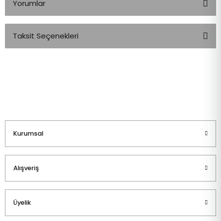
Yorumlar
Taksit Seçenekleri
Bu ürüne ilk yorumu siz yapın!
Yorum Yaz
Kurumsal
Alışveriş
Üyelik