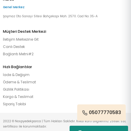
Genel Merkez
Şaşmaz Oto Sanayi Sitesi Bahçekapı Mah. 2570. Cad No: 35-A
Müşteri Destek Merkezi
İletişim Merkezine Git
Canlı Destek
Bağlantı Metni#2
Hızlı Bağlantılar
İade & Değişim
Ödeme & Teslimat
Gizlilik Politikası
Kargo & Teslimat
Sipariş Takibi
05077770583
2022 © Nospyedekparca | Tüm Hakları Saklıdır. Kredi kartı bilgileriniz 256Bit SSL
sertifikası ile korunmaktadır.