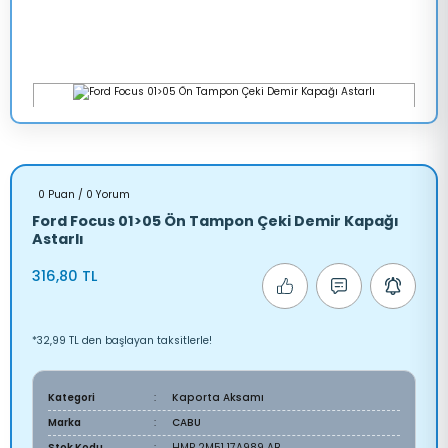
0 Puan / 0 Yorum
Ford Focus 01>05 Ön Tampon Çeki Demir Kapağı
Astarlı
316,80 TL
*32,99 TL den başlayan taksitlerle!
Kategori
Kaporta Aksamı
Marka
CABU
Stok Kodu
HMP 2M51 17A989 AB