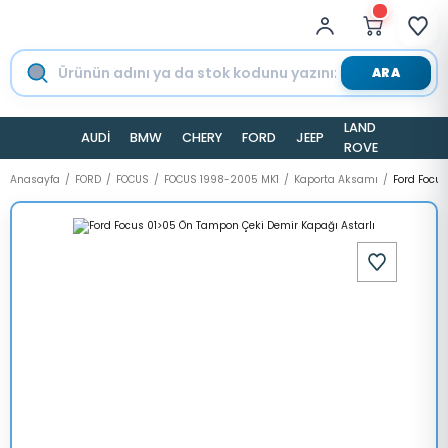
ARA
LAND
AUDİ
BMW
CHERY
FORD
JEEP
TESLA
ROVER
Anasayfa
FORD
FOCUS
FOCUS 1998-2005 MK1
Kaporta Aksamı
Ford Focus