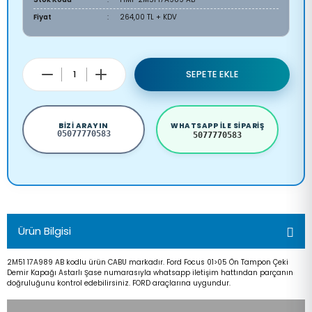
Fiyat
264,00 TL + KDV
SEPETE EKLE
BIZI ARAYIN
WHATSAPP ILE SIPARIŞ
05077770583
5077770583
Ürün Bilgisi
2M51 17A989 AB kodlu ürün CABU markadır. Ford Focus 01>05 Ön Tampon Çeki
Demir Kapağı Astarlı Şase numarasıyla whatsapp iletişim hattından parçanın
doğruluğunu kontrol edebilirsiniz. FORD araçlarına uygundur.