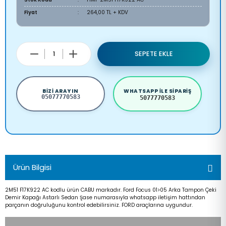
Fiyat
264,00 TL + KDV
SEPETE EKLE
BIZI ARAYIN
WHATSAPP ILE SIPARIŞ
05077770583
5077770583
Ürün Bilgisi
2M51 F17K922 AC kodlu ürün CABU markadır. Ford Focus 01>05 Arka Tampon Çeki
Demir Kapağı Astarlı Sedan Şase numarasıyla whatsapp iletişim hattından
parçanın doğruluğunu kontrol edebilirsiniz. FORD araçlarına uygundur.