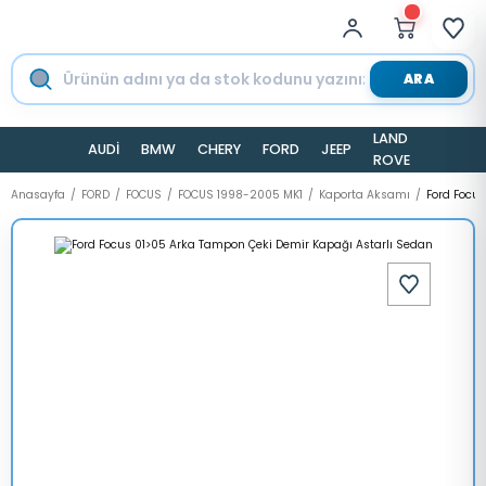
ARA
LAND
AUDİ
BMW
CHERY
FORD
JEEP
TESLA
ROVER
Anasayfa
FORD
FOCUS
FOCUS 1998-2005 MK1
Kaporta Aksamı
Ford Focu