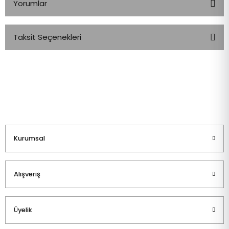
Yorumlar
Taksit Seçenekleri
Bu ürüne ilk yorumu siz yapın!
Yorum Yaz
Kurumsal
Alışveriş
Üyelik