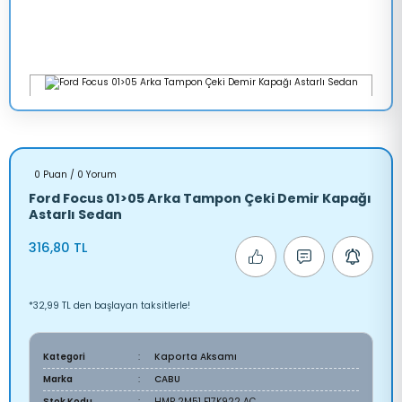
0 Puan / 0 Yorum
Ford Focus 01>05 Arka Tampon Çeki Demir Kapağı
Astarlı Sedan
316,80 TL
*32,99 TL den başlayan taksitlerle!
Kategori
Kaporta Aksamı
Marka
CABU
Stok Kodu
HMP 2M51 F17K922 AC