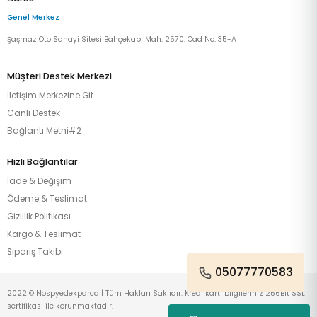
Genel Merkez
Şaşmaz Oto Sanayi Sitesi Bahçekapı Mah. 2570. Cad No: 35-A
Müşteri Destek Merkezi
İletişim Merkezine Git
Canlı Destek
Bağlantı Metni#2
Hızlı Bağlantılar
İade & Değişim
Ödeme & Teslimat
Gizlilik Politikası
Kargo & Teslimat
Sipariş Takibi
05077770583
2022 © Nospyedekparca | Tüm Hakları Saklıdır. Kredi kartı bilgileriniz 256Bit SSL
sertifikası ile korunmaktadır.