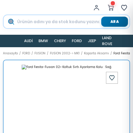
ARA
LAND
AUDİ
BMW
CHERY
FORD
JEEP
TESLA
ROVER
Anasayfa
FORD
FUSİON
FUSİON 2002-> MK1
Kaporta Aksamı
Ford Fıesta-