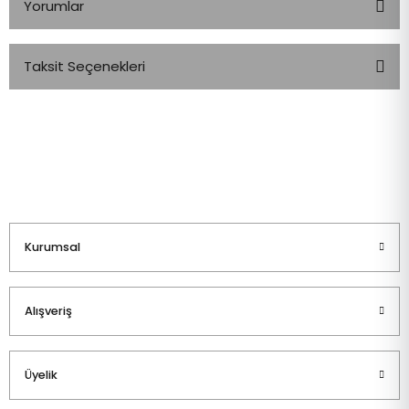
Yorumlar
Taksit Seçenekleri
Bu ürüne ilk yorumu siz yapın!
Yorum Yaz
Kurumsal
Alışveriş
Üyelik