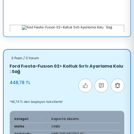
0 Puan / 0 Yorum
Ford Fıesta-Fusıon 02> Koltuk Sırtı Ayarlama Kolu
: Sağ
448,78 TL
*46,74 TL den başlayan taksitlerle!
Kategori
Kaporta Aksamı
Marka
CABU
Stok Kodu
HMP 2N11 N62762 AC