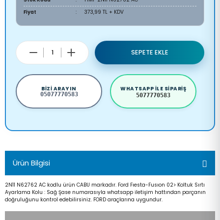
Fiyat
373,99 TL + KDV
SEPETE EKLE
BIZI ARAYIN
WHATSAPP ILE SIPARIŞ
05077770583
5077770583
Ürün Bilgisi
2N11 N62762 AC kodlu ürün CABU markadır. Ford Fıesta-Fusıon 02> Koltuk Sırtı
Ayarlama Kolu : Sağ Şase numarasıyla whatsapp iletişim hattından parçanın
doğruluğunu kontrol edebilirsiniz. FORD araçlarına uygundur.