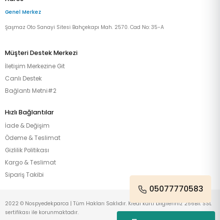
Genel Merkez
Şaşmaz Oto Sanayi Sitesi Bahçekapı Mah. 2570. Cad No: 35-A
Müşteri Destek Merkezi
İletişim Merkezine Git
Canlı Destek
Bağlantı Metni#2
Hızlı Bağlantılar
İade & Değişim
Ödeme & Teslimat
Gizlilik Politikası
Kargo & Teslimat
Sipariş Takibi
05077770583
2022 © Nospyedekparca | Tüm Hakları Saklıdır. Kredi kartı bilgileriniz 256Bit SSL
sertifikası ile korunmaktadır.