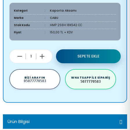
Kategori
Kaporta Aksamı
Marka
CABU
Stok Kodu
HMP 2S6H 18K542 CC
Fiyat
150,00 TL + KDV
SEPETE EKLE
BIZI ARAYIN
WHATSAPP ILE SIPARIŞ
05077770583
5077770583
Ürün Bilgisi