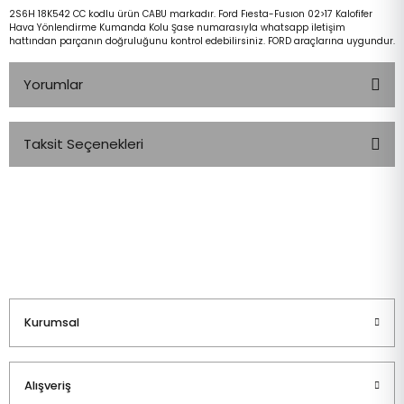
2S6H 18K542 CC kodlu ürün CABU markadır. Ford Fıesta-Fusıon 02>17 Kalofifer
Hava Yönlendirme Kumanda Kolu Şase numarasıyla whatsapp iletişim
hattından parçanın doğruluğunu kontrol edebilirsiniz. FORD araçlarına uygundur.
Yorumlar
Taksit Seçenekleri
Bu ürüne ilk yorumu siz yapın!
Yorum Yaz
Kurumsal
Alışveriş