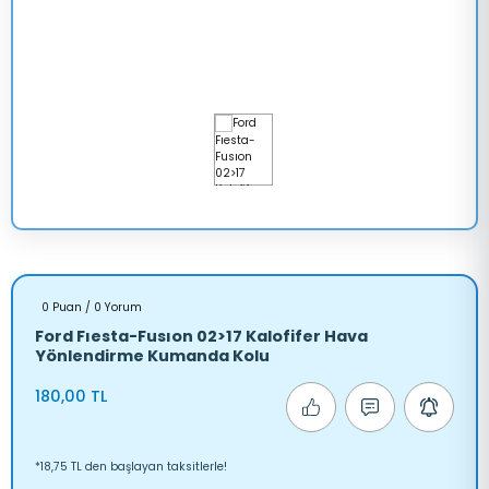
TRANSİT 
V347
LAXY
TRANSİT 
V363
A
MONDEO
ANGER
SCORPİO
0 Puan / 0 Yorum
Ford Fıesta-Fusıon 02>17 Kalofifer Hava
Yönlendirme Kumanda Kolu
RRA
180,00 TL
AUNUS
*18,75 TL den başlayan taksitlerle!
RANSİT