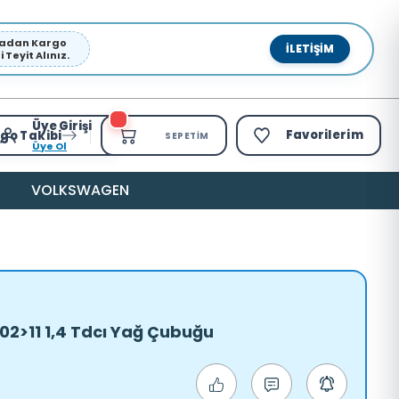
pmadan Kargo
İLETIŞIM
Teyit Alınız.
Üye Girişi
Favorilerim
go Takibi
SEPETIM
Üye Ol
VOLKSWAGEN
 02>11 1,4 Tdcı Yağ Çubuğu