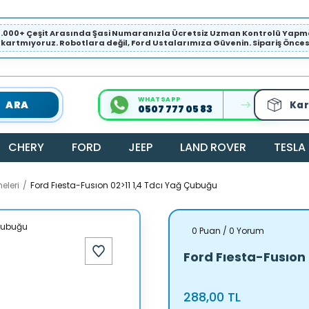
1.000+ Çeşit Arasında Şasi Numaranızla Ücretsiz Uzman Kontrolü Ya
ıkartmıyoruz. Robotlara değil, Ford Ustalarımıza Güvenin. Sipariş Öncesi 
WHATSAPP
ARA
Kar
0507 777 05 83
CHERY
FORD
JEEP
LAND ROVER
TESLA
eleri
Ford Fıesta-Fusıon 02>11 1,4 Tdcı Yağ Çubuğu
0 Puan / 0 Yorum
Ford Fıesta-Fusıon
288,00 TL