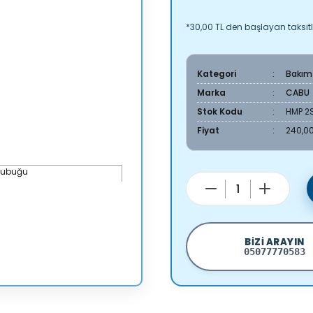
*30,00 TL den başlayan taksitl
Kategori
Bakım
Marka
CABU
Stok Kodu
HMP 2
Fiyat
240,00
BIZI ARAYIN
05077770583