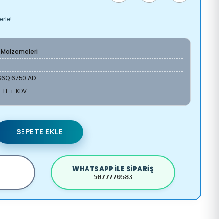
erle!
 Malzemeleri
S6Q 6750 AD
 TL + KDV
SEPETE EKLE
WHATSAPP ILE SIPARIŞ
5077770583