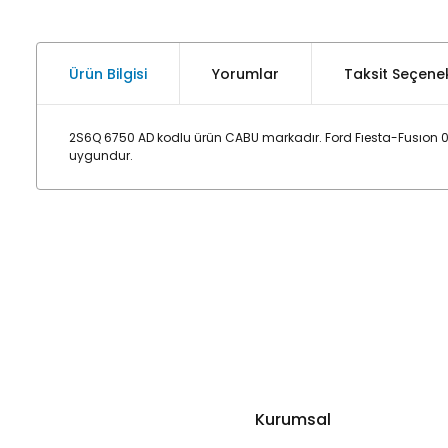
Ürün Bilgisi
Yorumlar
Taksit Seçenek
2S6Q 6750 AD kodlu ürün CABU markadır. Ford Fıesta-Fusıon 02
uygundur.
Kurumsal