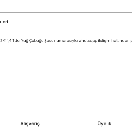
leri
>11 1,4 Tdcı Yağ Çubuğu Şase numarasıyla whatsapp iletişim hattından pa
Bu ürüne ilk yorumu siz yapın!
Yorum Yaz
Alışveriş
Üyelik