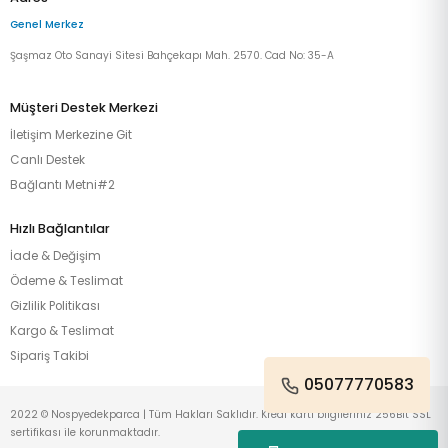
Genel Merkez
Şaşmaz Oto Sanayi Sitesi Bahçekapı Mah. 2570. Cad No: 35-A
Müşteri Destek Merkezi
İletişim Merkezine Git
Canlı Destek
Bağlantı Metni#2
Hızlı Bağlantılar
İade & Değişim
Ödeme & Teslimat
Gizlilik Politikası
Kargo & Teslimat
Sipariş Takibi
05077770583
2022 © Nospyedekparca | Tüm Hakları Saklıdır. Kredi kartı bilgileriniz 256Bit SSL
sertifikası ile korunmaktadır.