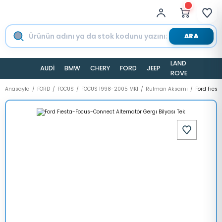
ARA
LAND
AUDİ
BMW
CHERY
FORD
JEEP
TESLA
ROVER
Anasayfa
FORD
FOCUS
FOCUS 1998-2005 MK1
Rulman Aksamı
Ford Fıest