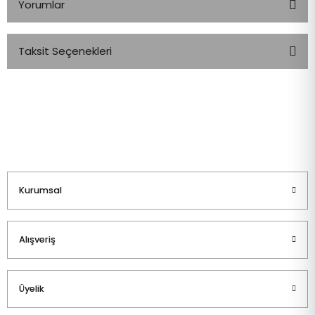
Yorumlar
Taksit Seçenekleri
Bu ürüne ilk yorumu siz yapın!
Yorum Yaz
Kurumsal
Alışveriş
Üyelik