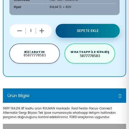
Fiyat
614,44 TL + KDV
SEPETE EKLE
BIZI ARAYIN
WHATSAPP ILE SIPARIŞ
05077770583
5077770583
Ürün Bilgisi
98FF 19A216 BT kodlu ürün RULMAN markadır. Ford Fıesta-Focus-Connect
Alternatör Gergı Bilyası Tek Şase numarasıyla whatsapp iletişim hattından
parçanın doğruluğunu kontrol edebilirsiniz. FORD araçlarına uygundur.