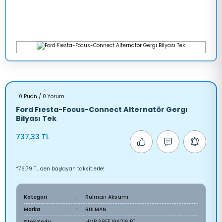
0 Puan / 0 Yorum
Ford Fıesta-Focus-Connect Alternatör Gergı
Bilyası Tek
737,33 TL
*76,79 TL den başlayan taksitlerle!
Kategori
Rulman Aksamı
Marka
RULMAN
Stok Kodu
HMP 98FF 19A216 BT