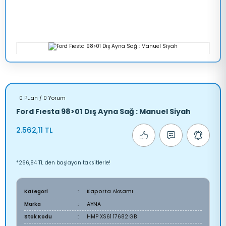
0 Puan / 0 Yorum
Ford Fıesta 98>01 Dış Ayna Sağ : Manuel Siyah
2.562,11 TL
*266,84 TL den başlayan taksitlerle!
Kategori
Kaporta Aksamı
Marka
AYNA
Stok Kodu
HMP XS61 17682 GB