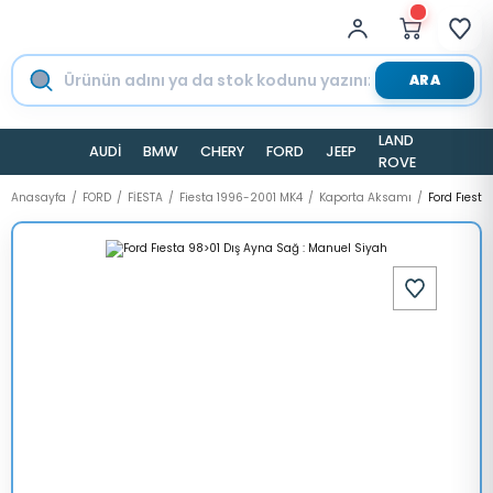
ARA
LAND
AUDİ
BMW
CHERY
FORD
JEEP
TESLA
ROVER
Anasayfa
FORD
FİESTA
Fiesta 1996-2001 MK4
Kaporta Aksamı
Ford Fıesta