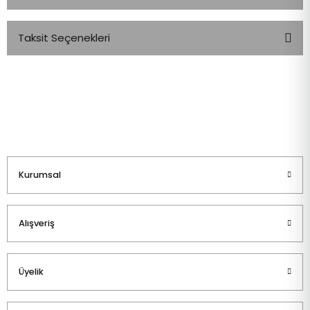
Taksit Seçenekleri
Bu ürüne ilk yorumu siz yapın!
Yorum Yaz
Kurumsal
Alışveriş
Üyelik