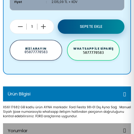
Fiyat
2.135,09 TL + KDV
SEPETE EKLE
BIZI ARAYIN
WHATSAPP ILE SIPARIŞ
05077770583
5077770583
Ürün Bilgisi
XS61 17682 GB kodlu ürün AYNA markadır. Ford Fıesta 98>01 Dış Ayna Sağ : Manuel
Siyah Şase numarasıyla whatsapp iletişim hattından parçanın doğruluğunu
kontrol edebilirsiniz. FORD araçlarına uygundur.
Yorumlar