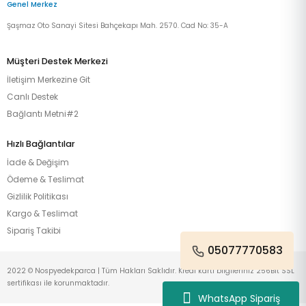
Genel Merkez
Şaşmaz Oto Sanayi Sitesi Bahçekapı Mah. 2570. Cad No: 35-A
Müşteri Destek Merkezi
İletişim Merkezine Git
Canlı Destek
Bağlantı Metni#2
Hızlı Bağlantılar
İade & Değişim
Ödeme & Teslimat
Gizlilik Politikası
Kargo & Teslimat
Sipariş Takibi
05077770583
2022 © Nospyedekparca | Tüm Hakları Saklıdır. Kredi kartı bilgileriniz 256Bit SSL
sertifikası ile korunmaktadır.
WhatsApp Sipariş