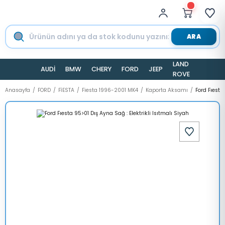
ARA
LAND
AUDİ
BMW
CHERY
FORD
JEEP
TESLA
ROVER
Anasayfa
FORD
FİESTA
Fiesta 1996-2001 MK4
Kaporta Aksamı
Ford Fıesta