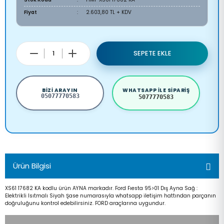
Fiyat
2.603,80 TL + KDV
SEPETE EKLE
BIZI ARAYIN
WHATSAPP ILE SIPARIŞ
05077770583
5077770583
Ürün Bilgisi
XS61 17682 KA kodlu ürün AYNA markadır. Ford Fıesta 95>01 Dış Ayna Sağ :
Elektrikli Isıtmalı Siyah Şase numarasıyla whatsapp iletişim hattından parçanın
doğruluğunu kontrol edebilirsiniz. FORD araçlarına uygundur.