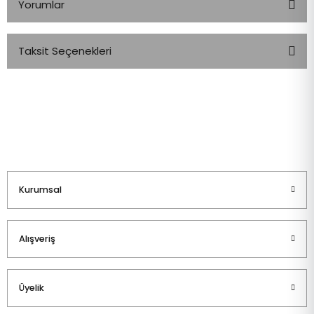
Yorumlar
Taksit Seçenekleri
Bu ürüne ilk yorumu siz yapın!
Yorum Yaz
Kurumsal
Alışveriş
Üyelik