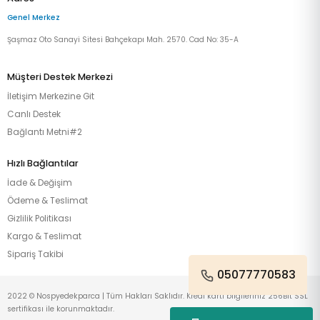
Genel Merkez
Şaşmaz Oto Sanayi Sitesi Bahçekapı Mah. 2570. Cad No: 35-A
Müşteri Destek Merkezi
İletişim Merkezine Git
Canlı Destek
Bağlantı Metni#2
Hızlı Bağlantılar
İade & Değişim
Ödeme & Teslimat
Gizlilik Politikası
Kargo & Teslimat
Sipariş Takibi
05077770583
2022 © Nospyedekparca | Tüm Hakları Saklıdır. Kredi kartı bilgileriniz 256Bit SSL
sertifikası ile korunmaktadır.