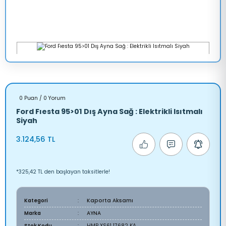
0 Puan / 0 Yorum
Ford Fıesta 95>01 Dış Ayna Sağ : Elektrikli Isıtmalı
Siyah
3.124,56 TL
*325,42 TL den başlayan taksitlerle!
Kategori
Kaporta Aksamı
Marka
AYNA
Stok Kodu
HMP XS61 17682 KA