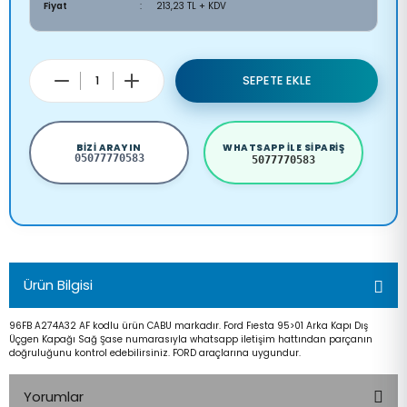
Fiyat
213,23 TL + KDV
SEPETE EKLE
BIZI ARAYIN
WHATSAPP ILE SIPARIŞ
05077770583
5077770583
Ürün Bilgisi
96FB A274A32 AF kodlu ürün CABU markadır. Ford Fıesta 95>01 Arka Kapı Dış
Üçgen Kapağı Sağ Şase numarasıyla whatsapp iletişim hattından parçanın
doğruluğunu kontrol edebilirsiniz. FORD araçlarına uygundur.
Yorumlar