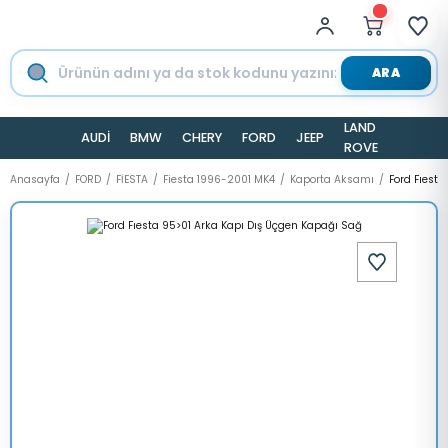
ARA
LAND
AUDİ
BMW
CHERY
FORD
JEEP
TESLA
ROVER
Anasayfa
FORD
FİESTA
Fiesta 1996-2001 MK4
Kaporta Aksamı
Ford Fıest