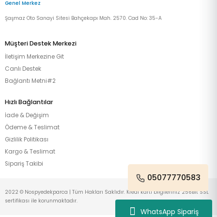
Genel Merkez
Şaşmaz Oto Sanayi Sitesi Bahçekapı Mah. 2570. Cad No: 35-A
Müşteri Destek Merkezi
İletişim Merkezine Git
Canlı Destek
Bağlantı Metni#2
Hızlı Bağlantılar
İade & Değişim
Ödeme & Teslimat
Gizlilik Politikası
Kargo & Teslimat
Sipariş Takibi
05077770583
2022 © Nospyedekparca | Tüm Hakları Saklıdır. Kredi kartı bilgileriniz 256Bit SSL
sertifikası ile korunmaktadır.
WhatsApp Sipariş