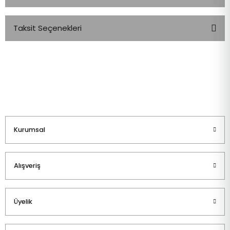
Taksit Seçenekleri
Bu ürüne ilk yorumu siz yapın!
Yorum Yaz
Kurumsal
Alışveriş
Üyelik