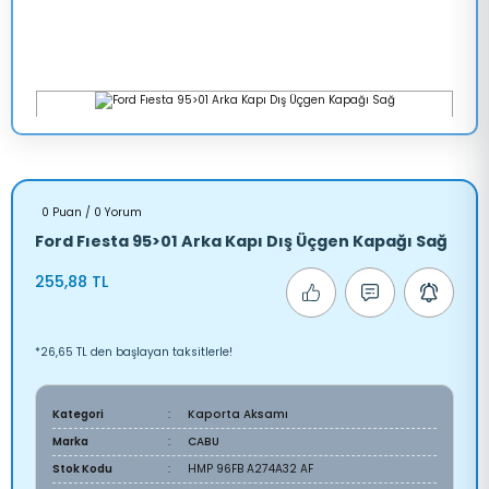
0 Puan / 0 Yorum
Ford Fıesta 95>01 Arka Kapı Dış Üçgen Kapağı Sağ
255,88 TL
*26,65 TL den başlayan taksitlerle!
Kategori
Kaporta Aksamı
Marka
CABU
Stok Kodu
HMP 96FB A274A32 AF