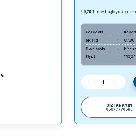
*18,75 TL den başlayan taksitle
Kategori
Kapor
Marka
CABU
Stok Kodu
HMP 8A
Fiyat
150,00
BIZI ARAYIN
05077770583