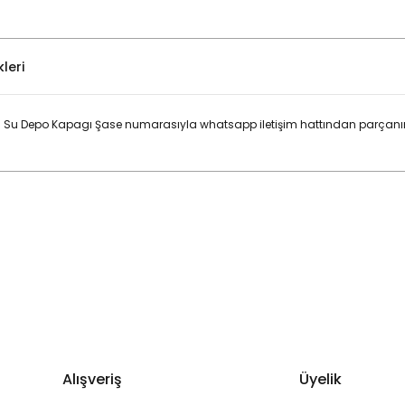
leri
 Su Depo Kapagı Şase numarasıyla whatsapp iletişim hattından parçanın 
Bu ürüne ilk yorumu siz yapın!
Yorum Yaz
Alışveriş
Üyelik