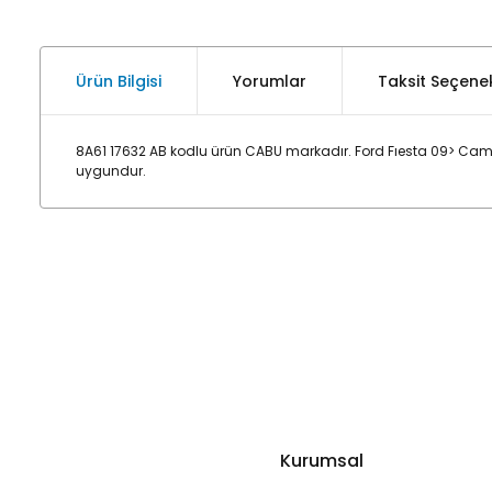
Ürün Bilgisi
Yorumlar
Taksit Seçenek
8A61 17632 AB kodlu ürün CABU markadır. Ford Fıesta 09> Cam
uygundur.
Kurumsal