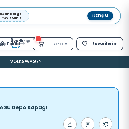
pmadan Kargo
İLETIŞIM
Teyit Alınız.
Üye Girişi
Favorilerim
go Takibi
SEPETIM
Üye Ol
VOLKSWAGEN
am Su Depo Kapagı