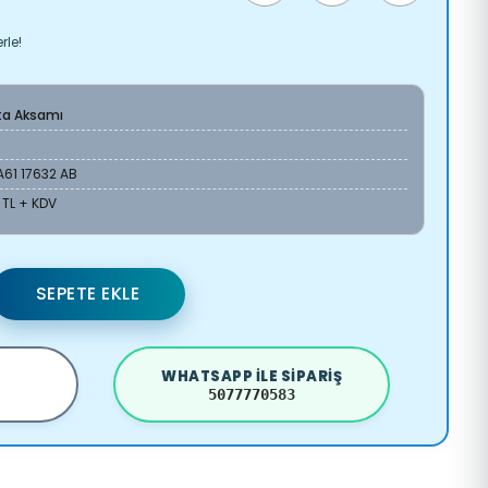
rle!
ta Aksamı
61 17632 AB
 TL + KDV
SEPETE EKLE
WHATSAPP ILE SIPARIŞ
5077770583