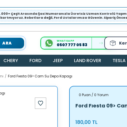
1.000+ Çeşit Arasında Şasi Numaranızla Ücretsiz Uzman Kontrolü Ya
ıkartmıyoruz. Robotlara değil, Ford Ustalarımıza Güvenin. Sipariş Öncesi 
WHATSAPP
ARA
Kar
0507 777 05 83
CHERY
FORD
JEEP
LAND ROVER
TESLA
mı
Ford Fıesta 09> Cam Su Depo Kapagı
0 Puan / 0 Yorum
Ford Fıesta 09> C
180,00 TL