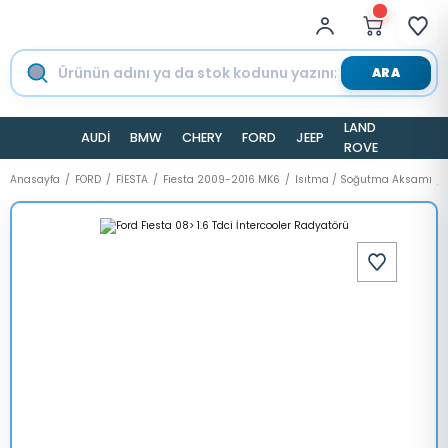
ARA
LAND
AUDİ
BMW
CHERY
FORD
JEEP
TESLA
ROVER
Anasayfa
FORD
FİESTA
Fiesta 2009-2016 MK6
Isıtma / Soğutma Aksamı