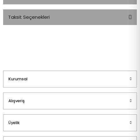
Taksit Seçenekleri
Bu ürüne ilk yorumu siz yapın!
Yorum Yaz
Kurumsal
Alışveriş
Üyelik