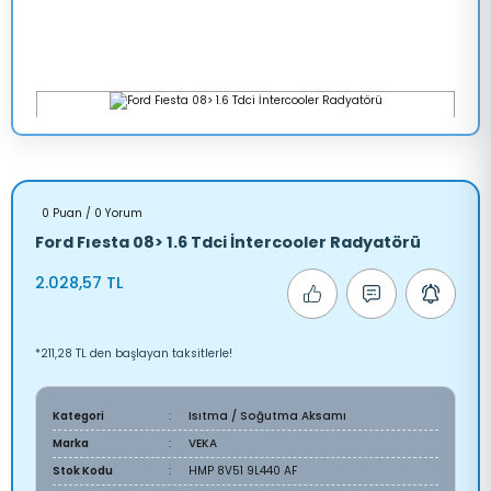
0 Puan / 0 Yorum
Ford Fıesta 08> 1.6 Tdci İntercooler Radyatörü
2.028,57 TL
*211,28 TL den başlayan taksitlerle!
Kategori
Isıtma / Soğutma Aksamı
Marka
VEKA
Stok Kodu
HMP 8V51 9L440 AF