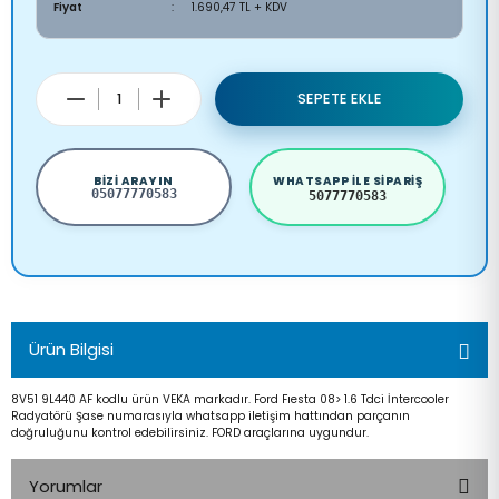
Fiyat
1.690,47 TL + KDV
SEPETE EKLE
BIZI ARAYIN
WHATSAPP ILE SIPARIŞ
05077770583
5077770583
Ürün Bilgisi
8V51 9L440 AF kodlu ürün VEKA markadır. Ford Fıesta 08> 1.6 Tdci İntercooler
Radyatörü Şase numarasıyla whatsapp iletişim hattından parçanın
doğruluğunu kontrol edebilirsiniz. FORD araçlarına uygundur.
Yorumlar