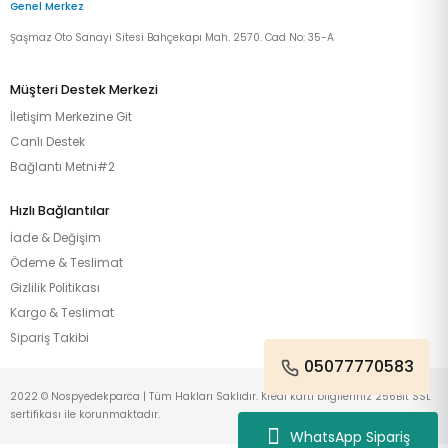
Genel Merkez
Şaşmaz Oto Sanayi Sitesi Bahçekapı Mah. 2570. Cad No: 35-A
Müşteri Destek Merkezi
İletişim Merkezine Git
Canlı Destek
Bağlantı Metni#2
Hızlı Bağlantılar
İade & Değişim
Ödeme & Teslimat
Gizlilik Politikası
Kargo & Teslimat
Sipariş Takibi
05077770583
2022 © Nospyedekparca | Tüm Hakları Saklıdır. Kredi kartı bilgileriniz 256Bit SSL
sertifikası ile korunmaktadır.
WhatsApp Sipariş