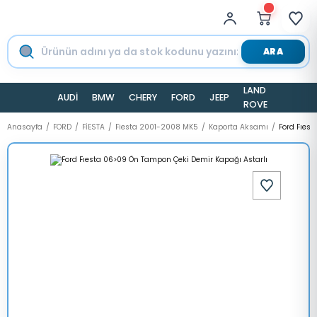
ARA
LAND
AUDİ
BMW
CHERY
FORD
JEEP
TESLA
ROVER
Anasayfa
FORD
FİESTA
Fiesta 2001-2008 MK5
Kaporta Aksamı
Ford Fıes