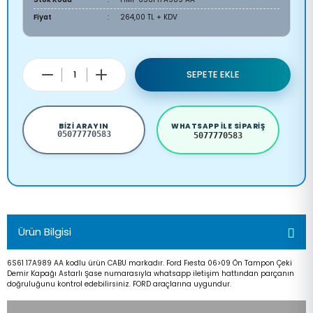
Fiyat
264,00 TL + KDV
SEPETE EKLE
BIZI ARAYIN
WHATSAPP ILE SIPARIŞ
05077770583
5077770583
Ürün Bilgisi
6S61 17A989 AA kodlu ürün CABU markadır. Ford Fıesta 06>09 Ön Tampon Çeki
Demir Kapağı Astarlı Şase numarasıyla whatsapp iletişim hattından parçanın
doğruluğunu kontrol edebilirsiniz. FORD araçlarına uygundur.