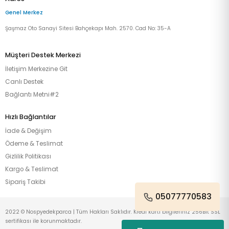
Genel Merkez
Şaşmaz Oto Sanayi Sitesi Bahçekapı Mah. 2570. Cad No: 35-A
Müşteri Destek Merkezi
İletişim Merkezine Git
Canlı Destek
Bağlantı Metni#2
Hızlı Bağlantılar
İade & Değişim
Ödeme & Teslimat
Gizlilik Politikası
Kargo & Teslimat
Sipariş Takibi
05077770583
2022 © Nospyedekparca | Tüm Hakları Saklıdır. Kredi kartı bilgileriniz 256Bit SSL
sertifikası ile korunmaktadır.