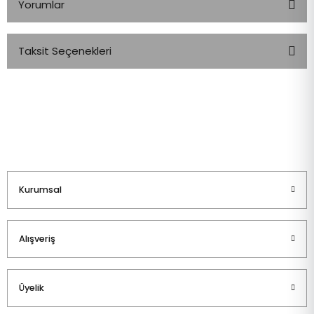
Yorumlar
Taksit Seçenekleri
Bu ürüne ilk yorumu siz yapın!
Yorum Yaz
Kurumsal
Alışveriş
Üyelik