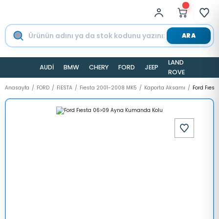
ARA
LAND
AUDİ
BMW
CHERY
FORD
JEEP
TESLA
ROVER
Anasayfa
FORD
FİESTA
Fiesta 2001-2008 MK5
Kaporta Aksamı
Ford Fıes