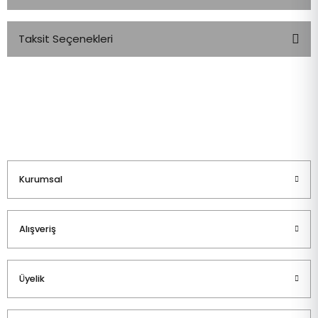
Taksit Seçenekleri
Bu ürüne ilk yorumu siz yapın!
Yorum Yaz
Kurumsal
Alışveriş
Üyelik