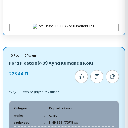
0 Puan / 0 Yorum
Ford Fıesta 06>09 Ayna Kumanda Kolu
228,44 TL
*23,79 TL den başlayan taksitlerle!
Kategori
Kaporta Aksamı
Marka
CABU
Stok Kodu
HMP 6S61 17B718 AA