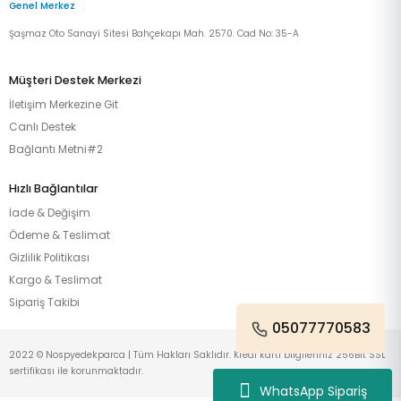
Genel Merkez
Şaşmaz Oto Sanayi Sitesi Bahçekapı Mah. 2570. Cad No: 35-A
Müşteri Destek Merkezi
İletişim Merkezine Git
Canlı Destek
Bağlantı Metni#2
Hızlı Bağlantılar
İade & Değişim
Ödeme & Teslimat
Gizlilik Politikası
Kargo & Teslimat
Sipariş Takibi
05077770583
2022 © Nospyedekparca | Tüm Hakları Saklıdır. Kredi kartı bilgileriniz 256Bit SSL
sertifikası ile korunmaktadır.
WhatsApp Sipariş