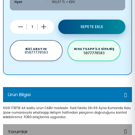
Fiyat
190,37 TL + KDV
SEPETE EKLE
BIZI ARAYIN
WHATSAPP ILE SIPARIŞ
05077770583
5077770583
Ürün Bilgisi
6S61 17B718 AA kodlu ürün CABU markadır. Ford Fıesta 06>09 Ayna Kumanda Kolu
Şase numarasıyla whatsapp iletişim hattından parçanın doğruluğunu kontrol
edebilirsiniz. FORD araçlarına uygundur.
Yorumlar