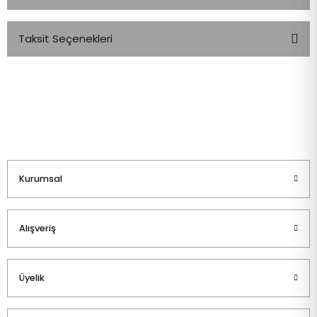
Taksit Seçenekleri
Bu ürüne ilk yorumu siz yapın!
Yorum Yaz
Kurumsal
Alışveriş
Üyelik