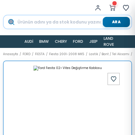
ARA
LAND
AUDİ
BMW
CHERY
FORD
JEEP
TESLA
ROVER
Anasayfa
FORD
FİESTA
Fiesta 2001-2008 MK5
Lastik / Bant / Tel Aksamı