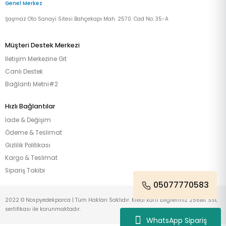
Genel Merkez
Şaşmaz Oto Sanayi Sitesi Bahçekapı Mah. 2570. Cad No: 35-A
Müşteri Destek Merkezi
İletişim Merkezine Git
Canlı Destek
Bağlantı Metni#2
Hızlı Bağlantılar
İade & Değişim
Ödeme & Teslimat
Gizlilik Politikası
Kargo & Teslimat
Sipariş Takibi
05077770583
2022 © Nospyedekparca | Tüm Hakları Saklıdır. Kredi kartı bilgileriniz 256Bit SSL
sertifikası ile korunmaktadır.
WhatsApp Sipariş