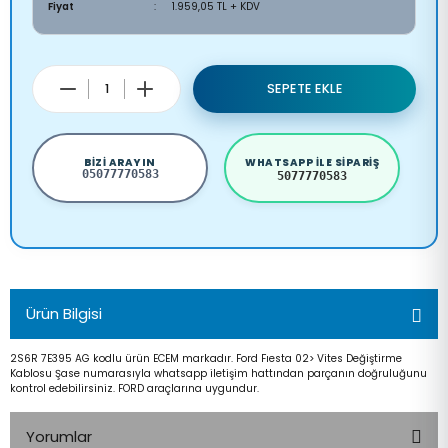
Fiyat
1.959,05 TL + KDV
SEPETE EKLE
BIZI ARAYIN
WHATSAPP ILE SIPARIŞ
05077770583
5077770583
Ürün Bilgisi
2S6R 7E395 AG kodlu ürün ECEM markadır. Ford Fıesta 02> Vites Değiştirme
Kablosu Şase numarasıyla whatsapp iletişim hattından parçanın doğruluğunu
kontrol edebilirsiniz. FORD araçlarına uygundur.
Yorumlar