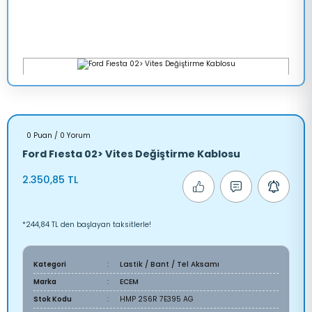
0 Puan / 0 Yorum
Ford Fıesta 02> Vites Değiştirme Kablosu
2.350,85 TL
*244,84 TL den başlayan taksitlerle!
Kategori
Lastik / Bant / Tel Aksamı
Marka
ECEM
Stok Kodu
HMP 2S6R 7E395 AG