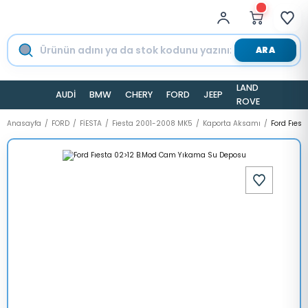
ARA
LAND
AUDİ
BMW
CHERY
FORD
JEEP
TESLA
ROVER
Anasayfa
FORD
FİESTA
Fiesta 2001-2008 MK5
Kaporta Aksamı
Ford Fıes