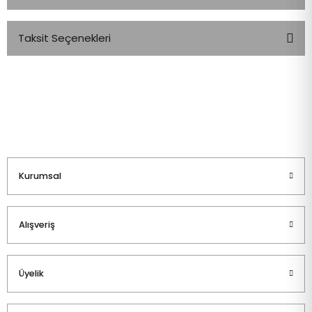
Taksit Seçenekleri
Bu ürüne ilk yorumu siz yapın!
Yorum Yaz
Kurumsal
Alışveriş
Üyelik