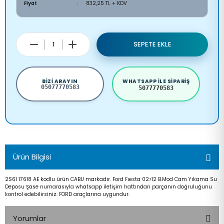
Fiyat
832,25 TL + KDV
SEPETE EKLE
BIZI ARAYIN
WHATSAPP ILE SIPARIŞ
05077770583
5077770583
Ürün Bilgisi
2S61 17618 AE kodlu ürün CABU markadır. Ford Fıesta 02>12 B.Mod Cam Yıkama Su
Deposu Şase numarasıyla whatsapp iletişim hattından parçanın doğruluğunu
kontrol edebilirsiniz. FORD araçlarına uygundur.
Yorumlar