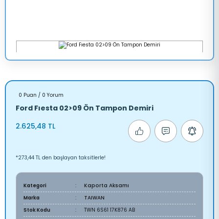
0 Puan / 0 Yorum
Ford Fıesta 02>09 Ön Tampon Demiri
2.625,48 TL
*273,44 TL den başlayan taksitlerle!
Kategori
Kaporta Aksamı
Marka
TAIWAN
Stok Kodu
TWN 6S61 17K876 AB