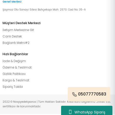
Genel Merkez
Şaşmaz Oto Sanayi Sitesi Bahçekapı Mah. 2570. Cad No: 35-A
Müşteri Destek Merkezi
İletişim Merkezine Git
Canlı Destek
Bağlantı Metni#2
Hızlı Bağlantılar
İade & Değişim
Ödeme & Teslimat
Gizlilik Politikası
Kargo & Teslimat
Sipariş Takibi
05077770583
2022 © Nospyedekparca | Tüm Hakları Saklıdır. Kredi kartı bilgileriniz 256Bit SSL
sertifikası ile korunmaktadır.
WhatsApp Sipariş