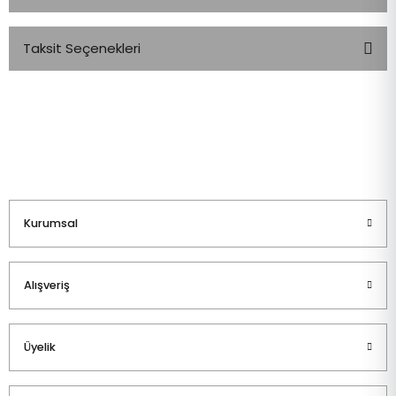
Taksit Seçenekleri
Bu ürüne ilk yorumu siz yapın!
Yorum Yaz
Kurumsal
Alışveriş
Üyelik