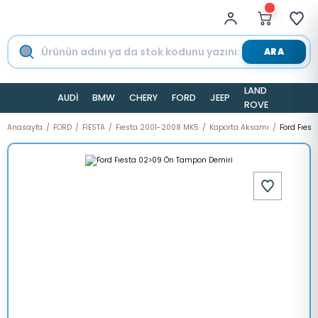
ARA
LAND
AUDİ
BMW
CHERY
FORD
JEEP
TESLA
ROVER
Anasayfa
FORD
FİESTA
Fiesta 2001-2008 MK5
Kaporta Aksamı
Ford Fıes