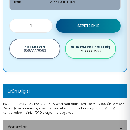
Fiyat
2.187,90 TL + KDV
SEPETE EKLE
BIZI ARAYIN
WHATSAPP ILE SIPARIŞ
05077770583
5077770583
Ürün Bilgisi
TWN 6S61 17K876 AB kodlu ürün TAIWAN markadır. Ford Fıesta 02>09 Ön Tampon
Demiri Şase numarasıyla whatsapp iletişim hattından parçanın doğruluğunu
kontrol edebilirsiniz. FORD araçlarına uygundur.
Yorumlar