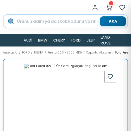
ARA
LAND
AUDİ
BMW
CHERY
FORD
JEEP
TESLA
ROVER
Anasayfa
FORD
FİESTA
Fiesta 2001-2008 MK5
Kaporta Aksamı
Ford Fıes