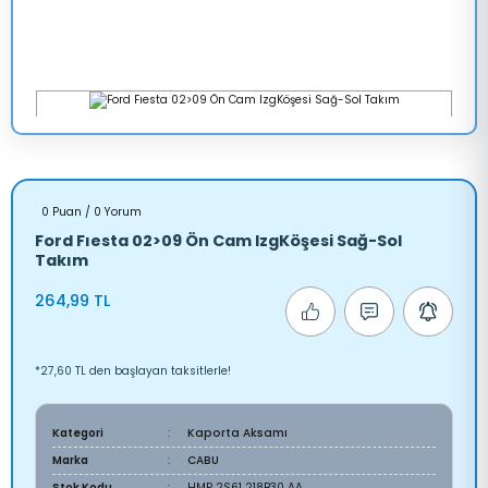
0 Puan / 0 Yorum
Ford Fıesta 02>09 Ön Cam IzgKöşesi Sağ-Sol
Takım
264,99 TL
*27,60 TL den başlayan taksitlerle!
Kategori
Kaporta Aksamı
Marka
CABU
Stok Kodu
HMP 2S61 218B30 AA