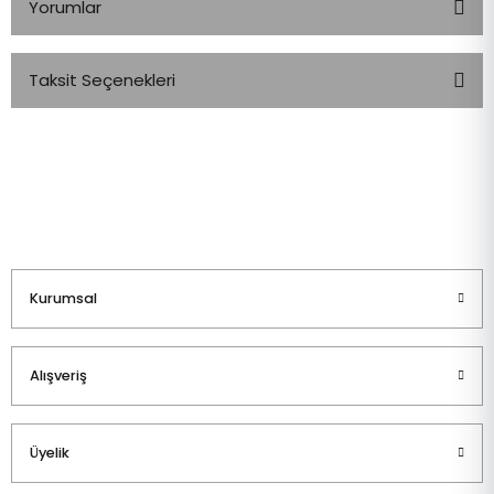
Yorumlar
Taksit Seçenekleri
Bu ürüne ilk yorumu siz yapın!
Yorum Yaz
Kurumsal
Alışveriş
Üyelik