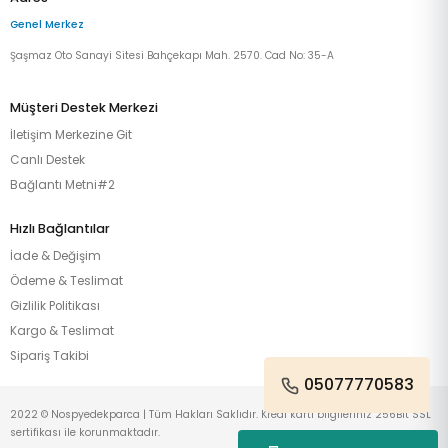
Genel Merkez
Şaşmaz Oto Sanayi Sitesi Bahçekapı Mah. 2570. Cad No: 35-A
Müşteri Destek Merkezi
İletişim Merkezine Git
Canlı Destek
Bağlantı Metni#2
Hızlı Bağlantılar
İade & Değişim
Ödeme & Teslimat
Gizlilik Politikası
Kargo & Teslimat
Sipariş Takibi
05077770583
2022 © Nospyedekparca | Tüm Hakları Saklıdır. Kredi kartı bilgileriniz 256Bit SSL
sertifikası ile korunmaktadır.