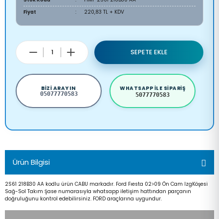
Fiyat
220,83 TL + KDV
SEPETE EKLE
BIZI ARAYIN
WHATSAPP ILE SIPARIŞ
05077770583
5077770583
Ürün Bilgisi
2S61 218B30 AA kodlu ürün CABU markadır. Ford Fıesta 02>09 Ön Cam IzgKöşesi
Sağ-Sol Takım Şase numarasıyla whatsapp iletişim hattından parçanın
doğruluğunu kontrol edebilirsiniz. FORD araçlarına uygundur.