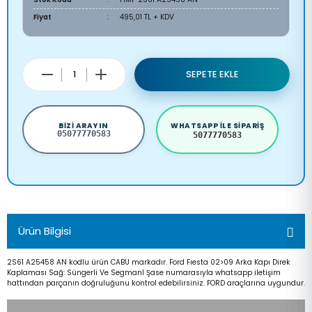
Fiyat
495,01 TL + KDV
SEPETE EKLE
BIZI ARAYIN
WHATSAPP ILE SIPARIŞ
05077770583
5077770583
Ürün Bilgisi
2S61 A25458 AN kodlu ürün CABU markadır. Ford Fıesta 02>09 Arka Kapı Direk
Kaplaması Sağ: Süngerli Ve Segmanl Şase numarasıyla whatsapp iletişim
hattından parçanın doğruluğunu kontrol edebilirsiniz. FORD araçlarına uygundur.