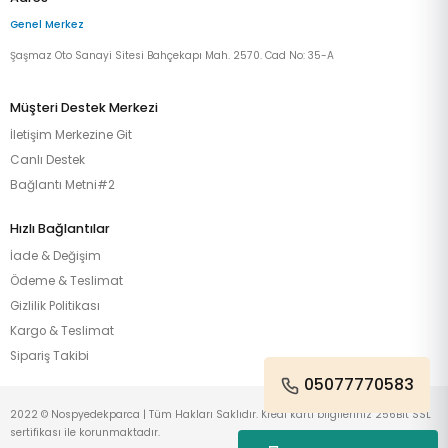
Genel Merkez
Şaşmaz Oto Sanayi Sitesi Bahçekapı Mah. 2570. Cad No: 35-A
Müşteri Destek Merkezi
İletişim Merkezine Git
Canlı Destek
Bağlantı Metni#2
Hızlı Bağlantılar
İade & Değişim
Ödeme & Teslimat
Gizlilik Politikası
Kargo & Teslimat
Sipariş Takibi
05077770583
2022 © Nospyedekparca | Tüm Hakları Saklıdır. Kredi kartı bilgileriniz 256Bit SSL
sertifikası ile korunmaktadır.