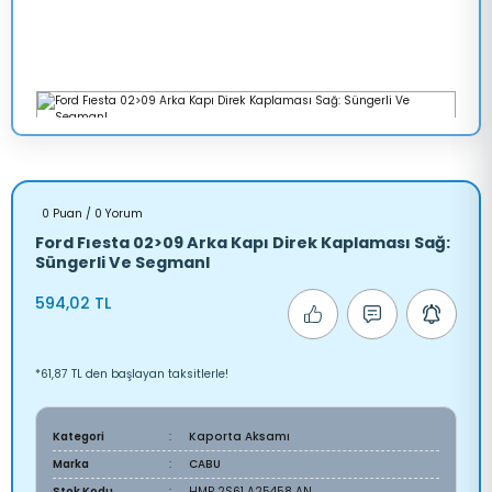
0 Puan / 0 Yorum
Ford Fıesta 02>09 Arka Kapı Direk Kaplaması Sağ:
Süngerli Ve Segmanl
594,02 TL
*61,87 TL den başlayan taksitlerle!
Kategori
Kaporta Aksamı
Marka
CABU
Stok Kodu
HMP 2S61 A25458 AN