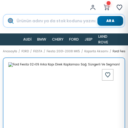
ARA
LAND
AUDİ
BMW
CHERY
FORD
JEEP
TESLA
ROVER
Anasayfa
FORD
FİESTA
Fiesta 2001-2008 MK5
Kaporta Aksamı
Ford Fıes