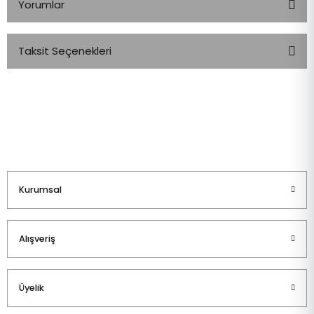
Yorumlar
Taksit Seçenekleri
Bu ürüne ilk yorumu siz yapın!
Yorum Yaz
Kurumsal
Alışveriş
Üyelik