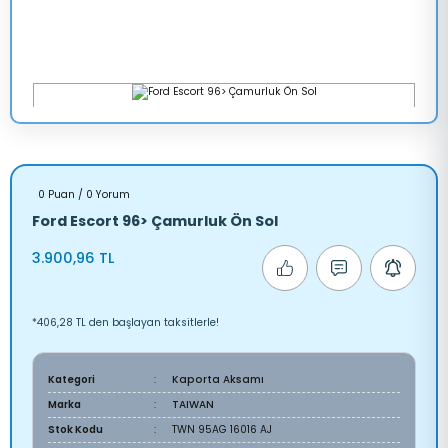
0 Puan / 0 Yorum
Ford Escort 96> Çamurluk Ön Sol
3.900,96 TL
*406,28 TL den başlayan taksitlerle!
Kategori
Kaporta Aksamı
Marka
TAIWAN
Stok Kodu
TWN 95AG 16016 AJ