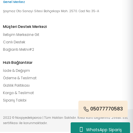
Genel Merkez
Şaşmaz Oto Sanayi Sitesi Bahçekapı Mah. 2570. Cad No: 35-A
Müşteri Destek Merkezi
İletişim Merkezine Git
Canlı Destek
Bağlantı Metni#2
Hızlı Bağlantılar
İade & Değişim
Ödeme & Teslimat
Gizlilik Politikası
Kargo & Teslimat
Sipariş Takibi
05077770583
2022 © Nospyedekparca | Tüm Hakları Saklıdır. Kredi kartı bilgileriniz 256Bit SSL
sertifikası ile korunmaktadır.
WhatsApp Sipariş