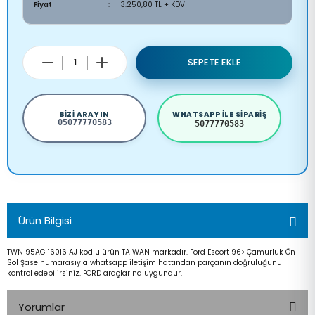
Fiyat
3.250,80 TL + KDV
SEPETE EKLE
BIZI ARAYIN
WHATSAPP ILE SIPARIŞ
05077770583
5077770583
Ürün Bilgisi
TWN 95AG 16016 AJ kodlu ürün TAIWAN markadır. Ford Escort 96> Çamurluk Ön
Sol Şase numarasıyla whatsapp iletişim hattından parçanın doğruluğunu
kontrol edebilirsiniz. FORD araçlarına uygundur.
Yorumlar