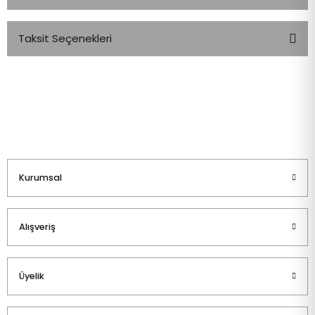
Taksit Seçenekleri
Bu ürüne ilk yorumu siz yapın!
Yorum Yaz
Kurumsal
Alışveriş
Üyelik