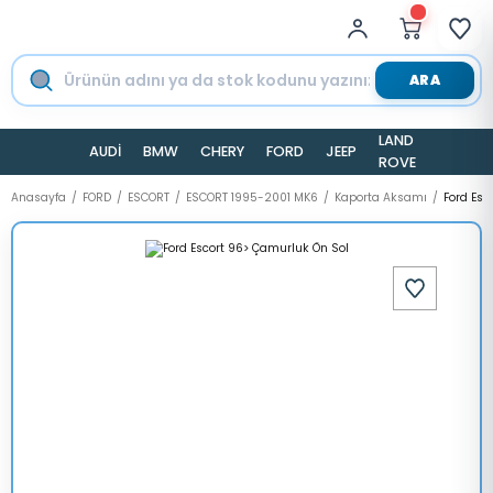
ARA
LAND
AUDİ
BMW
CHERY
FORD
JEEP
TESLA
ROVER
Anasayfa
FORD
ESCORT
ESCORT 1995-2001 MK6
Kaporta Aksamı
Ford Esc