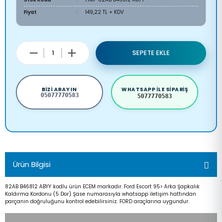
Fiyat
149,22 TL + KDV
SEPETE EKLE
BIZI ARAYIN
WHATSAPP ILE SIPARIŞ
05077770583
5077770583
Ürün Bilgisi
82AB B46812 ABYY kodlu ürün ECEM markadır. Ford Escort 95> Arka Şapkalık
Kaldırma Kordonu (5 Dor) Şase numarasıyla whatsapp iletişim hattından
parçanın doğruluğunu kontrol edebilirsiniz. FORD araçlarına uygundur.