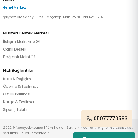
Genel Merkez
Şaşmaz Oto Sanayi Sitesi Bahçekapı Mah. 2570. Cad No: 35-A
Müşteri Destek Merkezi
İletişim Merkezine Git
Canlı Destek
Bağlantı Metni#2
Hızlı Bağlantılar
İade & Değişim
Ödeme & Teslimat
Gizlilik Politikası
Kargo & Teslimat
Sipariş Takibi
05077770583
2022 © Nospyedekparca | Tüm Hakları Saklıdır. Kredi kartı bilgileriniz 256Bit SSL
sertifikası ile korunmaktadır.