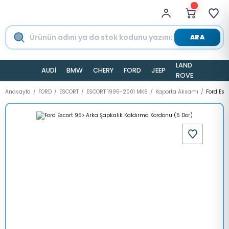
ARA
LAND
AUDİ
BMW
CHERY
FORD
JEEP
TESLA
ROVER
Anasayfa
FORD
ESCORT
ESCORT 1995-2001 MK6
Kaporta Aksamı
Ford Esc