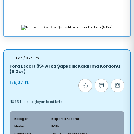
0 Puan / 0 Yorum
Ford Escort 95> Arka Şapkalık Kaldırma Kordonu
(5 Dor)
179,07 TL
*18,65 TL den başlayan taksitlerle!
Kategori
Kaporta Aksamı
Marka
ECEM
Stok Kodu
HMP 82AB B46812 ABYY