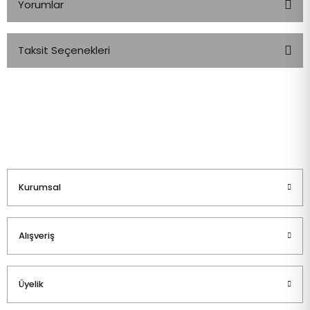
Yorumlar
Taksit Seçenekleri
Bu ürüne ilk yorumu siz yapın!
Yorum Yaz
Kurumsal
Alışveriş
Üyelik